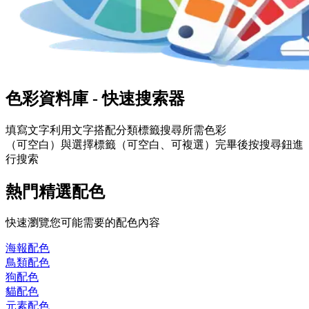
色彩資料庫 - 快速搜索器
填寫
文字
利用文字搭配分類標籤搜尋所需色彩
（可空白）與選擇
標籤
（可空白、可複選）完畢後按搜尋鈕進
行搜索
熱門精選配色
快速瀏覽您可能需要的配色內容
海報
配色
鳥類
配色
狗
配色
貓
配色
元素
配色