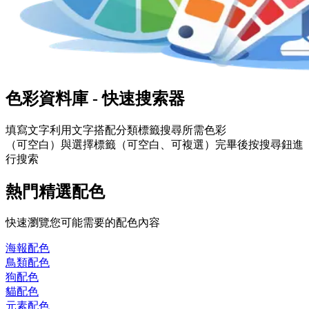
色彩資料庫 - 快速搜索器
填寫
文字
利用文字搭配分類標籤搜尋所需色彩
（可空白）與選擇
標籤
（可空白、可複選）完畢後按搜尋鈕進
行搜索
熱門精選配色
快速瀏覽您可能需要的配色內容
海報
配色
鳥類
配色
狗
配色
貓
配色
元素
配色