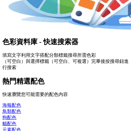
色彩資料庫 - 快速搜索器
填寫
文字
利用文字搭配分類標籤搜尋所需色彩
（可空白）與選擇
標籤
（可空白、可複選）完畢後按搜尋鈕進
行搜索
熱門精選配色
快速瀏覽您可能需要的配色內容
海報
配色
鳥類
配色
狗
配色
貓
配色
元素
配色