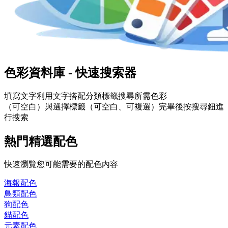
色彩資料庫 - 快速搜索器
填寫
文字
利用文字搭配分類標籤搜尋所需色彩
（可空白）與選擇
標籤
（可空白、可複選）完畢後按搜尋鈕進
行搜索
熱門精選配色
快速瀏覽您可能需要的配色內容
海報
配色
鳥類
配色
狗
配色
貓
配色
元素
配色