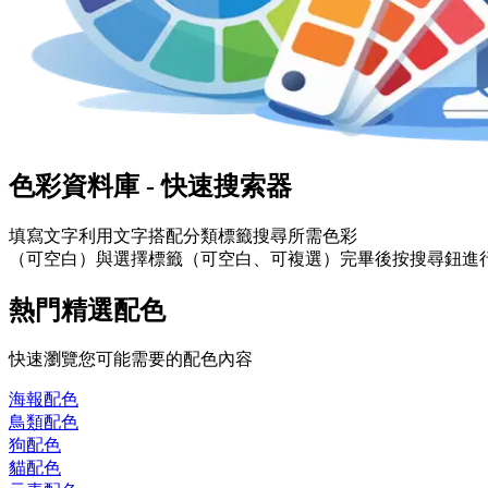
色彩資料庫 - 快速搜索器
填寫
文字
利用文字搭配分類標籤搜尋所需色彩
（可空白）與選擇
標籤
（可空白、可複選）完畢後按搜尋鈕進
熱門精選配色
快速瀏覽您可能需要的配色內容
海報
配色
鳥類
配色
狗
配色
貓
配色