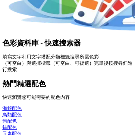
色彩資料庫 - 快速搜索器
填寫
文字
利用文字搭配分類標籤搜尋所需色彩
（可空白）與選擇
標籤
（可空白、可複選）完畢後按搜尋鈕進
行搜索
熱門精選配色
快速瀏覽您可能需要的配色內容
海報
配色
鳥類
配色
狗
配色
貓
配色
元素
配色