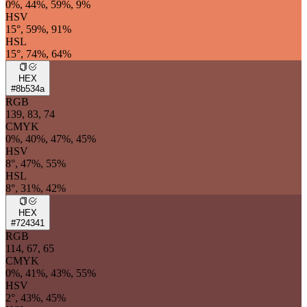
0%, 44%, 59%, 9%
HSV
15°, 59%, 91%
HSL
15°, 74%, 64%
HEX
#8b534a
RGB
139, 83, 74
CMYK
0%, 40%, 47%, 45%
HSV
8°, 47%, 55%
HSL
8°, 31%, 42%
HEX
#724341
RGB
114, 67, 65
CMYK
0%, 41%, 43%, 55%
HSV
2°, 43%, 45%