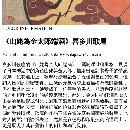
COLOR INFORMATION
《山姥為金太郎端酒》喜多川歌麿
Yamanba and kintaro sakazuki By Kitagawa Utamaro
喜多川歌麿的《山姥為金太郎端酒》，屬於浮世繪風格，展現
了日本神話中的角色山姥與金太郎，描繪出這對養母子的情感
深厚。色彩運用上，歌麿巧妙地融合了溫暖與自然的色調，強
調人物間的親密關係。山姥的形象傳統上被描繪為老態龍鍾，
但在歌麿的筆下，她變成了一位年輕的美人，只透過略顯粗糙
的眉毛和稍微凌亂的頭髮來識別。此外，金太郎的紅潤圓臉與
山姥的長臉形成對比，展現了溫馨而幽默的視覺效果。畫面聚
焦於他們的表情，通過細膩的線條和色彩來展現這對養母子之
間的微妙情感。歌麿的作品不僅在當時享有國家級的聲譽，他
對人物面部的誇張表達，尤其是在色彩和印刷技術的運用上，
更是展現了其在藝術上的創新和獨到見解。