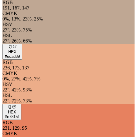
RGB
191, 167, 147
CMYK
0%, 13%, 23%, 25%
HSV
27°, 23%, 75%
HSL
27°, 26%, 66%
HEX
#ecad89
RGB
236, 173, 137
CMYK
0%, 27%, 42%, 7%
HSV
22°, 42%, 93%
HSL
22°, 72%, 73%
HEX
#e7815f
RGB
231, 129, 95
CMYK