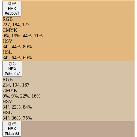
HEX
#e3b87f
RGB
227, 184, 127
CMYK
0%, 19%, 44%, 11%
HSV
34°, 44%, 89%
HSL
34°, 64%, 69%
HEX
#d6c2a7
RGB
214, 194, 167
CMYK
0%, 9%, 22%, 16%
HSV
34°, 22%, 84%
HSL
34°, 36%, 75%
HEX
#bfa793