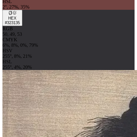
HSL
2°, 27%, 35%
HEX
#323135
RGB
50, 49, 53
CMYK
6%, 8%, 0%, 79%
HSV
255°, 8%, 21%
HSL
255°, 4%, 20%