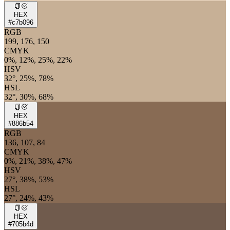
HEX
#c7b096
RGB
199, 176, 150
CMYK
0%, 12%, 25%, 22%
HSV
32°, 25%, 78%
HSL
32°, 30%, 68%
HEX
#886b54
RGB
136, 107, 84
CMYK
0%, 21%, 38%, 47%
HSV
27°, 38%, 53%
HSL
27°, 24%, 43%
HEX
#705b4d