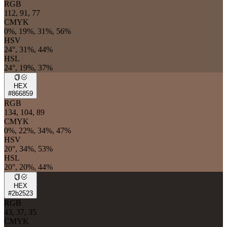
RGB
112, 91, 77
CMYK
0%, 19%, 31%, 56%
HSV
24°, 31%, 44%
HSL
24°, 19%, 37%
HEX
#866859
RGB
134, 104, 89
CMYK
0%, 22%, 34%, 47%
HSV
20°, 34%, 53%
HSL
20°, 20%, 44%
HEX
#2b2523
RGB
43, 37, 35
CMYK