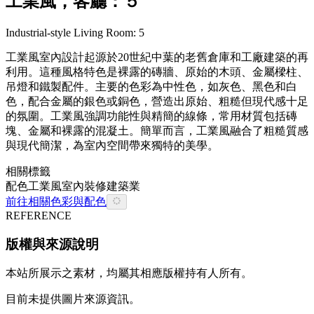
工業風，客廳：５
Industrial-style Living Room: 5
工業風室內設計起源於20世紀中葉的老舊倉庫和工廠建築的再
利用。這種風格特色是裸露的磚牆、原始的木頭、金屬樑柱、
吊燈和鐵製配件。主要的色彩為中性色，如灰色、黑色和白
色，配合金屬的銀色或銅色，營造出原始、粗糙但現代感十足
的氛圍。工業風強調功能性與精簡的線條，常用材質包括磚
塊、金屬和裸露的混凝土。簡單而言，工業風融合了粗糙質感
與現代簡潔，為室內空間帶來獨特的美學。
相關標籤
配色
工業風
室內裝修
建築業
前往相關色彩與配色
REFERENCE
版權與來源說明
本站所展示之素材，均屬其相應版權持有人所有。
目前未提供圖片來源資訊。