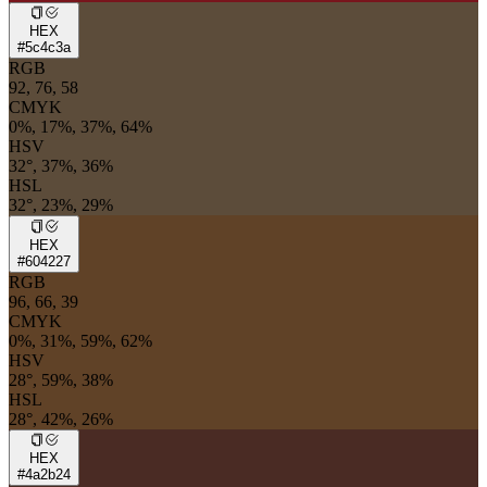
HEX
#5c4c3a
RGB
92, 76, 58
CMYK
0%, 17%, 37%, 64%
HSV
32°, 37%, 36%
HSL
32°, 23%, 29%
HEX
#604227
RGB
96, 66, 39
CMYK
0%, 31%, 59%, 62%
HSV
28°, 59%, 38%
HSL
28°, 42%, 26%
HEX
#4a2b24