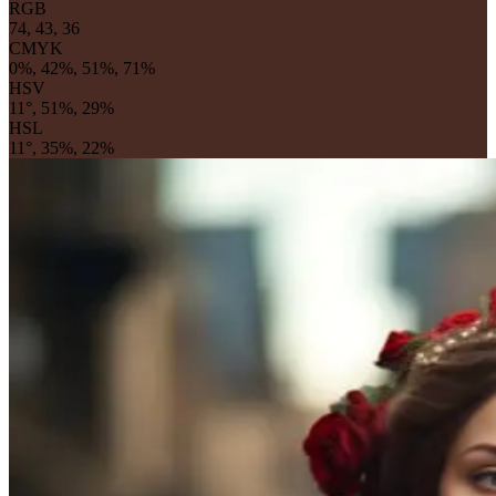
RGB
74, 43, 36
CMYK
0%, 42%, 51%, 71%
HSV
11°, 51%, 29%
HSL
11°, 35%, 22%