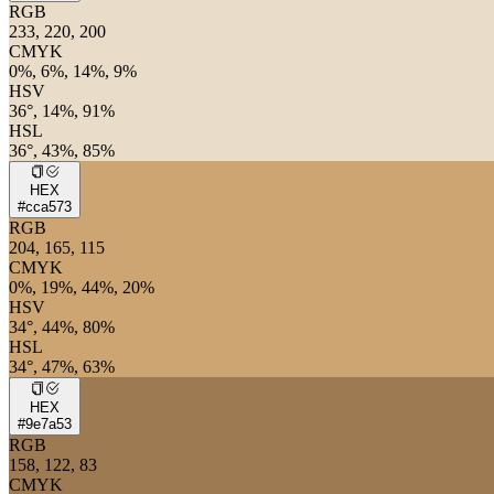
RGB
233, 220, 200
CMYK
0%, 6%, 14%, 9%
HSV
36°, 14%, 91%
HSL
36°, 43%, 85%
HEX
#cca573
RGB
204, 165, 115
CMYK
0%, 19%, 44%, 20%
HSV
34°, 44%, 80%
HSL
34°, 47%, 63%
HEX
#9e7a53
RGB
158, 122, 83
CMYK