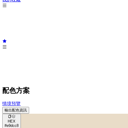
配色方案
情境預覽
輸出配色資訊
HEX
#e9dcc8