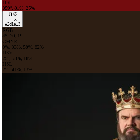
HSL
359°, 81%, 25%
HEX
#2d1e13
RGB
45, 30, 19
CMYK
0%, 33%, 58%, 82%
HSV
25°, 58%, 18%
HSL
25°, 41%, 13%