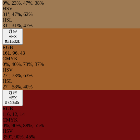
0%, 23%, 47%, 38%
HSV
31°, 47%, 62%
HSL
31°, 31%, 47%
HEX
#a1602b
RGB
161, 96, 43
CMYK
0%, 40%, 73%, 37%
HSV
27°, 73%, 63%
HSL
27°, 58%, 40%
HEX
#740c0e
RGB
116, 12, 14
CMYK
0%, 90%, 88%, 55%
HSV
359°, 90%, 45%