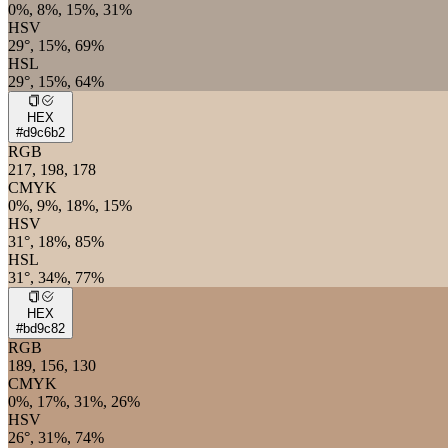
0%, 8%, 15%, 31%
HSV
29°, 15%, 69%
HSL
29°, 15%, 64%
HEX
#d9c6b2
RGB
217, 198, 178
CMYK
0%, 9%, 18%, 15%
HSV
31°, 18%, 85%
HSL
31°, 34%, 77%
HEX
#bd9c82
RGB
189, 156, 130
CMYK
0%, 17%, 31%, 26%
HSV
26°, 31%, 74%