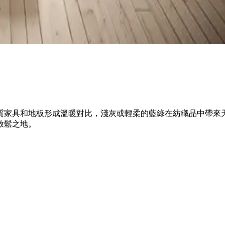
質家具和地板形成溫暖對比，淺灰或輕柔的藍綠在紡織品中帶來
放鬆之地。