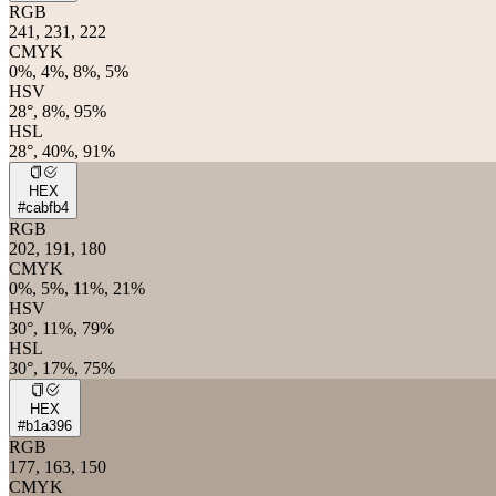
RGB
241, 231, 222
CMYK
0%, 4%, 8%, 5%
HSV
28°, 8%, 95%
HSL
28°, 40%, 91%
HEX
#cabfb4
RGB
202, 191, 180
CMYK
0%, 5%, 11%, 21%
HSV
30°, 11%, 79%
HSL
30°, 17%, 75%
HEX
#b1a396
RGB
177, 163, 150
CMYK