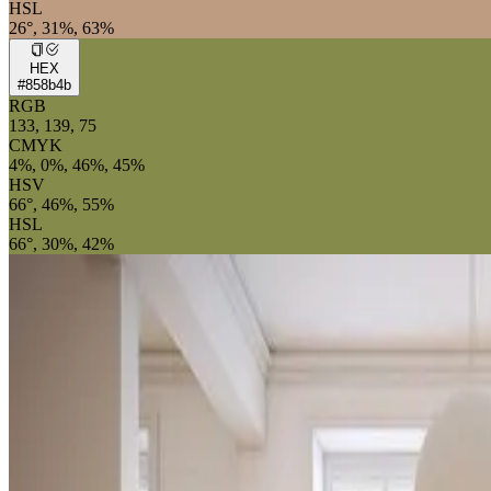
HSL
26°, 31%, 63%
HEX
#858b4b
RGB
133, 139, 75
CMYK
4%, 0%, 46%, 45%
HSV
66°, 46%, 55%
HSL
66°, 30%, 42%