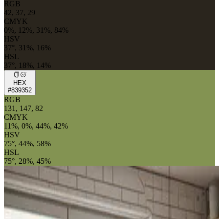
RGB
42, 37, 29
CMYK
0%, 12%, 31%, 84%
HSV
37°, 31%, 16%
HSL
37°, 18%, 14%
HEX
#839352
RGB
131, 147, 82
CMYK
11%, 0%, 44%, 42%
HSV
75°, 44%, 58%
HSL
75°, 28%, 45%