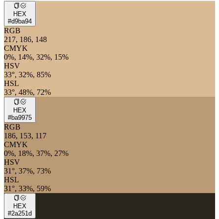
HEX
#d9ba94
RGB
217, 186, 148
CMYK
0%, 14%, 32%, 15%
HSV
33°, 32%, 85%
HSL
33°, 48%, 72%
HEX
#ba9975
RGB
186, 153, 117
CMYK
0%, 18%, 37%, 27%
HSV
31°, 37%, 73%
HSL
31°, 33%, 59%
HEX
#2a251d