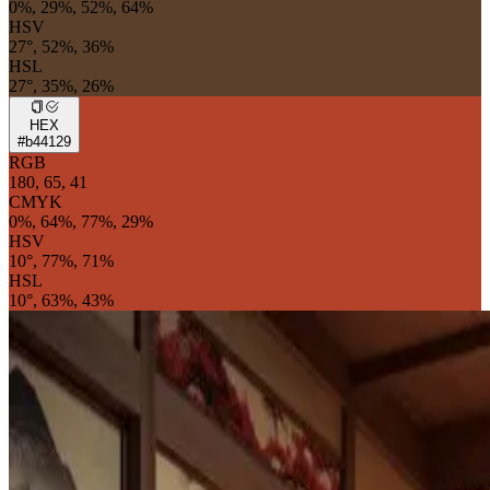
0%, 29%, 52%, 64%
HSV
27°, 52%, 36%
HSL
27°, 35%, 26%
HEX
#b44129
RGB
180, 65, 41
CMYK
0%, 64%, 77%, 29%
HSV
10°, 77%, 71%
HSL
10°, 63%, 43%