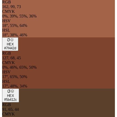
RGB
162, 99, 73
CMYK
0%, 39%, 55%, 36%
HSV
18°, 55%, 64%
HSL
18°, 38%, 46%
HEX
#7f442d
RGB
127, 68, 45
CMYK
0%, 46%, 65%, 50%
HSV
17°, 65%, 50%
HSL
17°, 48%, 34%
HEX
#5b412c
RGB
91, 65, 44
CMYK