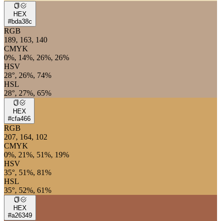
HEX
#bda38c
RGB
189, 163, 140
CMYK
0%, 14%, 26%, 26%
HSV
28°, 26%, 74%
HSL
28°, 27%, 65%
HEX
#cfa466
RGB
207, 164, 102
CMYK
0%, 21%, 51%, 19%
HSV
35°, 51%, 81%
HSL
35°, 52%, 61%
HEX
#a26349