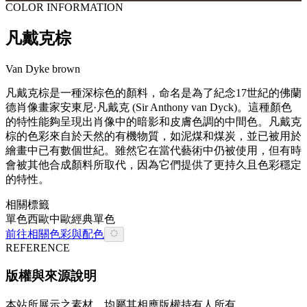
COLOR INFORMATION
凡戴克棕
Van Dyke brown
凡戴克棕是一種深棕色的顏料，命名是為了紀念17世紀的佛蘭
德肖像畫家安東尼·凡戴克 (Sir Anthony van Dyck)。這種顏色
的特性能夠呈現出肖像中的暗影和皮膚色調的中間色。凡戴克
棕的色彩來自於天然的有機物質，如泥煤和煤炭，並已被用於
繪畫中已有數個世紀。雖然它在當代藝術中仍被使用，但有時
會被其他合成顏料所取代，因為它們提供了更持久且色彩穩定
的特性。
相關標籤
單色
西歐
中歐
經典單色
前往相關色彩與配色
REFERENCE
版權與來源說明
本站所展示之素材，均屬其相應版權持有人所有。