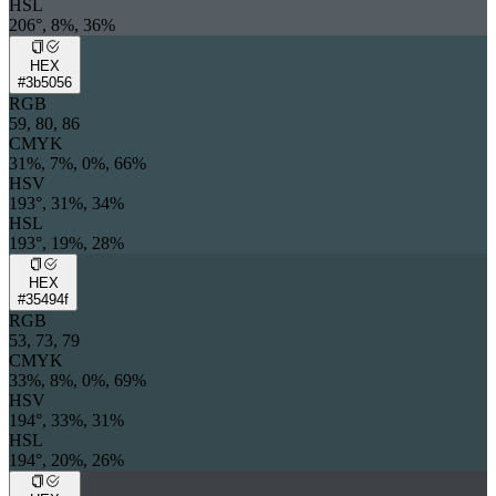
HSL
206°, 8%, 36%
HEX
#3b5056
RGB
59, 80, 86
CMYK
31%, 7%, 0%, 66%
HSV
193°, 31%, 34%
HSL
193°, 19%, 28%
HEX
#35494f
RGB
53, 73, 79
CMYK
33%, 8%, 0%, 69%
HSV
194°, 33%, 31%
HSL
194°, 20%, 26%