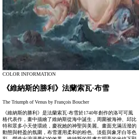
COLOR INFORMATION
《維納斯的勝利》法蘭索瓦·布雪
The Triumph of Venus by François Boucher
《維納斯的勝利》是法蘭索瓦·布雪於1740年創作的洛可可風
格代表作，畫中描繪了維納斯從海中誕生，周圍被海神、邱比
特和眾多小天使環繞，慶祝她的神聖與美麗。畫面充滿活潑的
動態與輕盈的氛圍，布雪運用柔和的粉色、淡藍與象牙白等色
彩，營造出浪漫夢幻的效果。維納斯的肌膚在明亮的光線下顯