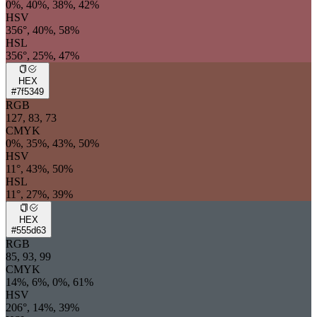
0%, 40%, 38%, 42%
HSV
356°, 40%, 58%
HSL
356°, 25%, 47%
HEX
#7f5349
RGB
127, 83, 73
CMYK
0%, 35%, 43%, 50%
HSV
11°, 43%, 50%
HSL
11°, 27%, 39%
HEX
#555d63
RGB
85, 93, 99
CMYK
14%, 6%, 0%, 61%
HSV
206°, 14%, 39%