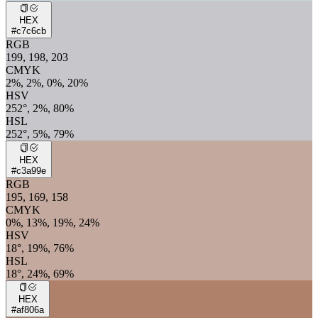
HEX
#c7c6cb
RGB
199, 198, 203
CMYK
2%, 2%, 0%, 20%
HSV
252°, 2%, 80%
HSL
252°, 5%, 79%
HEX
#c3a99e
RGB
195, 169, 158
CMYK
0%, 13%, 19%, 24%
HSV
18°, 19%, 76%
HSL
18°, 24%, 69%
HEX
#af806a