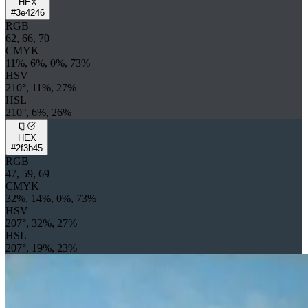
HEX
#3e4246
RGB
62, 66, 70
CMYK
11%, 6%, 0%, 73%
HSV
210°, 11%, 27%
HSL
210°, 6%, 26%
HEX
#2f3b45
RGB
47, 59, 69
CMYK
32%, 14%, 0%, 73%
HSV
207°, 32%, 27%
HSL
207°, 19%, 23%