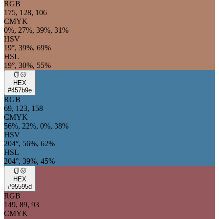
RGB
175, 128, 106
CMYK
0%, 27%, 39%, 31%
HSV
19°, 39%, 69%
HSL
19°, 30%, 55%
HEX
#457b9e
RGB
69, 123, 158
CMYK
56%, 22%, 0%, 38%
HSV
204°, 56%, 62%
HSL
204°, 39%, 45%
HEX
#95595d
RGB
149, 89, 93
CMYK