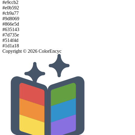
#e9ccb2
#e0b592
#cb9a77
#9d8069
#866e5d
#635143
#7d735e
#514f4d
#1d1a18
Copyright ©
2026
ColorEncyc