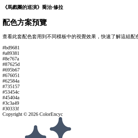
《馬戲團的巡演》喬治·修拉
配色方案預覽
查看此套配色套用到不同模板中的視覺效果，快速了解這組配
#bd9681
#a89381
#8e767a
#87625d
#695b67
#676051
#62584a
#735157
#53454c
#45404a
#3c3a49
#30333f
Copyright ©
2026
ColorEncyc