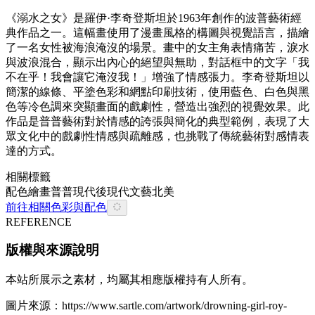
《溺水之女》是羅伊·李奇登斯坦於1963年創作的波普藝術經
典作品之一。這幅畫使用了漫畫風格的構圖與視覺語言，描繪
了一名女性被海浪淹沒的場景。畫中的女主角表情痛苦，淚水
與波浪混合，顯示出內心的絕望與無助，對話框中的文字「我
不在乎！我會讓它淹沒我！」增強了情感張力。李奇登斯坦以
簡潔的線條、平塗色彩和網點印刷技術，使用藍色、白色與黑
色等冷色調來突顯畫面的戲劇性，營造出強烈的視覺效果。此
作品是普普藝術對於情感的誇張與簡化的典型範例，表現了大
眾文化中的戲劇性情感與疏離感，也挑戰了傳統藝術對感情表
達的方式。
相關標籤
配色
繪畫
普普
現代
後現代
文藝
北美
前往相關色彩與配色
REFERENCE
版權與來源說明
本站所展示之素材，均屬其相應版權持有人所有。
圖片來源：
https://www.sartle.com/artwork/drowning-girl-roy-