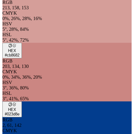
RGB
213, 158, 153
CMYK
0%, 26%, 28%, 16%
HSV
5°, 28%, 84%
HSL
5°, 42%, 72%
HEX
#cb8682
RGB
203, 134, 130
CMYK
0%, 34%, 36%, 20%
HSV
3°, 36%, 80%
HSL
3°, 41%, 65%
HEX
#023d8e
RGB
2, 61, 142
CMYK