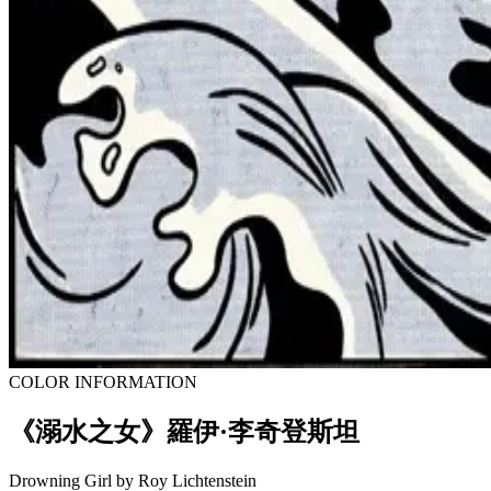
COLOR INFORMATION
《溺水之女》羅伊·李奇登斯坦
Drowning Girl by Roy Lichtenstein