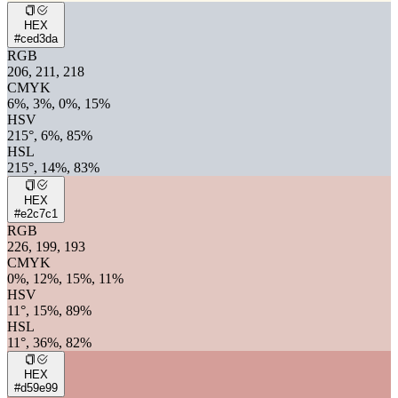
HEX
#ced3da
RGB
206, 211, 218
CMYK
6%, 3%, 0%, 15%
HSV
215°, 6%, 85%
HSL
215°, 14%, 83%
HEX
#e2c7c1
RGB
226, 199, 193
CMYK
0%, 12%, 15%, 11%
HSV
11°, 15%, 89%
HSL
11°, 36%, 82%
HEX
#d59e99