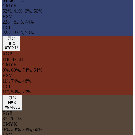
54, 66, 112
CMYK
52%, 41%, 0%, 56%
HSV
228°, 52%, 44%
HSL
228°, 35%, 33%
HEX
#762f1f
RGB
118, 47, 31
CMYK
0%, 60%, 74%, 54%
HSV
11°, 74%, 46%
HSL
11°, 58%, 29%
HEX
#57463a
RGB
87, 70, 58
CMYK
0%, 20%, 33%, 66%
HSV