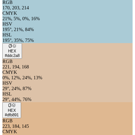
RGB
170, 203, 214
CMYK
21%, 5%, 0%, 16%
HSV
195°, 21%, 84%
HSL
195°, 35%, 75%
HEX
#ddc2a8
RGB
221, 194, 168
CMYK
0%, 12%, 24%, 13%
HSV
29°, 24%, 87%
HSL
29°, 44%, 76%
HEX
#dfb891
RGB
223, 184, 145
CMYK