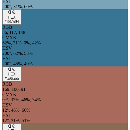
HSL
200°, 31%, 60%
HEX
#387594
RGB
56, 117, 148
CMYK
62%, 21%, 0%, 42%
HSV
200°, 62%, 58%
HSL
200°, 45%, 40%
HEX
#a96a5b
RGB
169, 106, 91
CMYK
0%, 37%, 46%, 34%
HSV
12°, 46%, 66%
HSL
12°, 31%, 51%