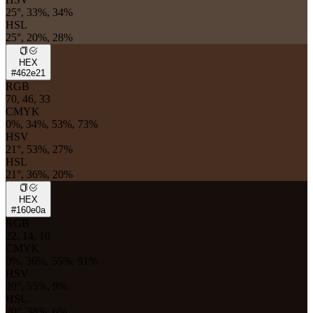
25°, 33%, 34%
HSL
25°, 20%, 28%
HEX
#462e21
RGB
70, 46, 33
CMYK
0%, 34%, 53%, 73%
HSV
21°, 53%, 27%
HSL
21°, 36%, 20%
HEX
#160e0a
RGB
22, 14, 10
CMYK
0%, 36%, 55%, 91%
HSV
20°, 55%, 9%
HSL
20°, 38%, 6%