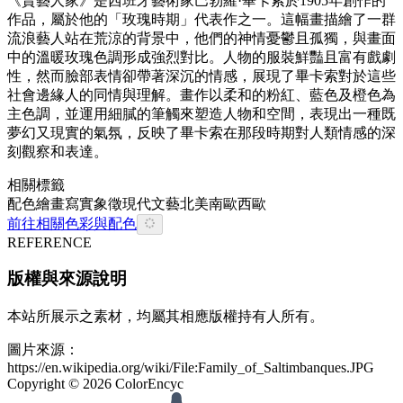
《賣藝人家》是西班牙藝術家巴勃羅·畢卡索於1905年創作的
作品，屬於他的「玫瑰時期」代表作之一。這幅畫描繪了一群
流浪藝人站在荒涼的背景中，他們的神情憂鬱且孤獨，與畫面
中的溫暖玫瑰色調形成強烈對比。人物的服裝鮮豔且富有戲劇
性，然而臉部表情卻帶著深沉的情感，展現了畢卡索對於這些
社會邊緣人的同情與理解。畫作以柔和的粉紅、藍色及橙色為
主色調，並運用細膩的筆觸來塑造人物和空間，表現出一種既
夢幻又現實的氣氛，反映了畢卡索在那段時期對人類情感的深
刻觀察和表達。
相關標籤
配色
繪畫
寫實
象徵
現代
文藝
北美
南歐
西歐
前往相關色彩與配色
REFERENCE
版權與來源說明
本站所展示之素材，均屬其相應版權持有人所有。
圖片來源：
https://en.wikipedia.org/wiki/File:Family_of_Saltimbanques.JPG
Copyright ©
2026
ColorEncyc