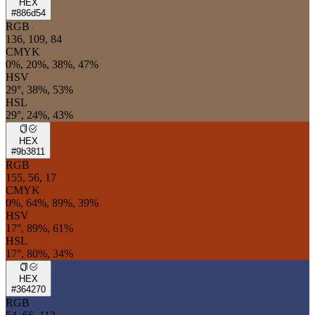
HEX
#886d54
RGB
136, 109, 84
CMYK
0%, 20%, 38%, 47%
HSV
29°, 38%, 53%
HSL
29°, 24%, 43%
HEX
#9b3811
RGB
155, 56, 17
CMYK
0%, 64%, 89%, 39%
HSV
17°, 89%, 61%
HSL
17°, 80%, 34%
HEX
#364270
RGB