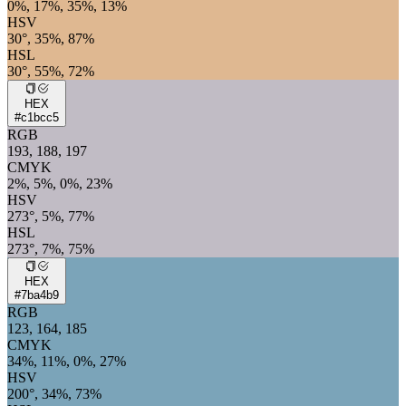
0%, 17%, 35%, 13%
HSV
30°, 35%, 87%
HSL
30°, 55%, 72%
HEX
#c1bcc5
RGB
193, 188, 197
CMYK
2%, 5%, 0%, 23%
HSV
273°, 5%, 77%
HSL
273°, 7%, 75%
HEX
#7ba4b9
RGB
123, 164, 185
CMYK
34%, 11%, 0%, 27%
HSV
200°, 34%, 73%