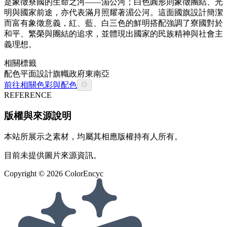
是象徵寮國的生命之河——湄公河；白色圓形則象徵團結、光
明與國家前途，亦代表滿月照耀著湄公河。這面國旗設計簡潔
而富有象徵意義，紅、藍、白三色的鮮明搭配強調了寮國對於
和平、繁榮與團結的追求，並體現出國家的民族精神與社會主
義理想。
相關標籤
配色
平面設計
旗幟
政府
東南亞
前往相關色彩與配色
REFERENCE
版權與來源說明
本站所展示之素材，均屬其相應版權持有人所有。
目前未提供圖片來源資訊。
Copyright ©
2026
ColorEncyc