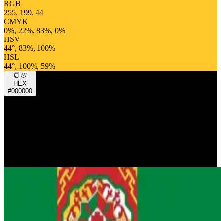
RGB
255, 199, 44
CMYK
0%, 22%, 83%, 0%
HSV
44°, 83%, 100%
HSL
44°, 100%, 59%
HEX
#000000
RGB
0, 0, 0
CMYK
0%, 0%, 0%, 100%
HSV
0°, 0%, 0%
HSL
0°, 0%, 0%