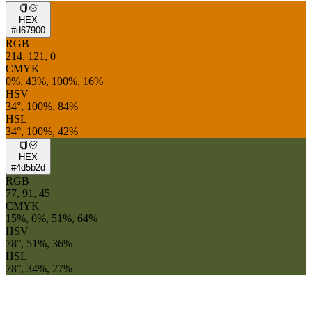
HEX
#d67900
RGB
214, 121, 0
CMYK
0%, 43%, 100%, 16%
HSV
34°, 100%, 84%
HSL
34°, 100%, 42%
HEX
#4d5b2d
RGB
77, 91, 45
CMYK
15%, 0%, 51%, 64%
HSV
78°, 51%, 36%
HSL
78°, 34%, 27%