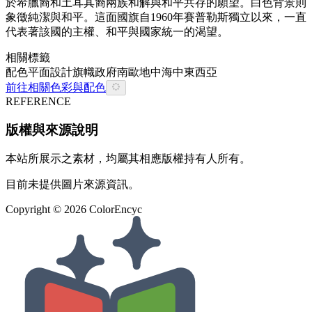
於希臘裔和土耳其裔兩族和解與和平共存的願望。白色背景則
象徵純潔與和平。這面國旗自1960年賽普勒斯獨立以來，一直
代表著該國的主權、和平與國家統一的渴望。
相關標籤
配色
平面設計
旗幟
政府
南歐
地中海
中東
西亞
前往相關色彩與配色
REFERENCE
版權與來源說明
本站所展示之素材，均屬其相應版權持有人所有。
目前未提供圖片來源資訊。
Copyright ©
2026
ColorEncyc