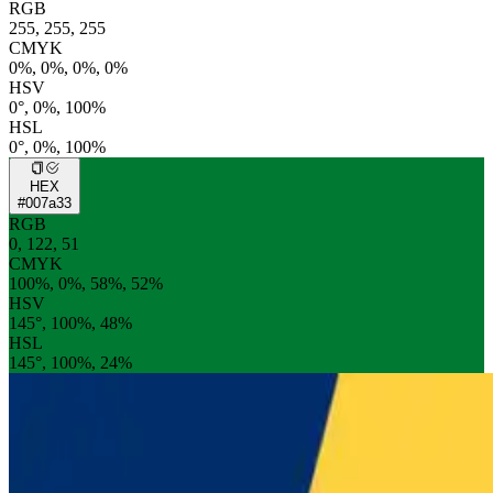
RGB
255, 255, 255
CMYK
0%, 0%, 0%, 0%
HSV
0°, 0%, 100%
HSL
0°, 0%, 100%
HEX
#007a33
RGB
0, 122, 51
CMYK
100%, 0%, 58%, 52%
HSV
145°, 100%, 48%
HSL
145°, 100%, 24%