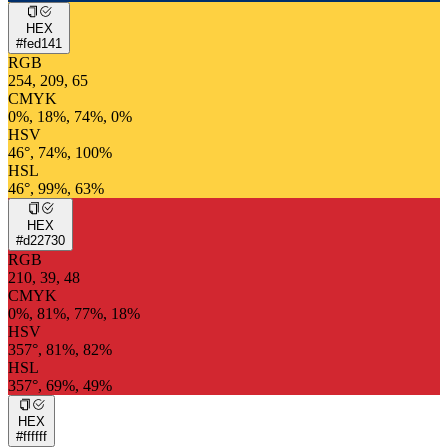
HEX
#fed141
RGB
254, 209, 65
CMYK
0%, 18%, 74%, 0%
HSV
46°, 74%, 100%
HSL
46°, 99%, 63%
HEX
#d22730
RGB
210, 39, 48
CMYK
0%, 81%, 77%, 18%
HSV
357°, 81%, 82%
HSL
357°, 69%, 49%
HEX
#ffffff