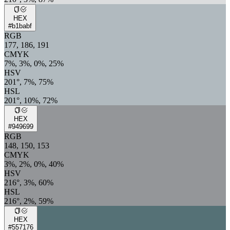
HEX
#b1babf
RGB
177, 186, 191
CMYK
7%, 3%, 0%, 25%
HSV
201°, 7%, 75%
HSL
201°, 10%, 72%
HEX
#949699
RGB
148, 150, 153
CMYK
3%, 2%, 0%, 40%
HSV
216°, 3%, 60%
HSL
216°, 2%, 59%
HEX
#557176