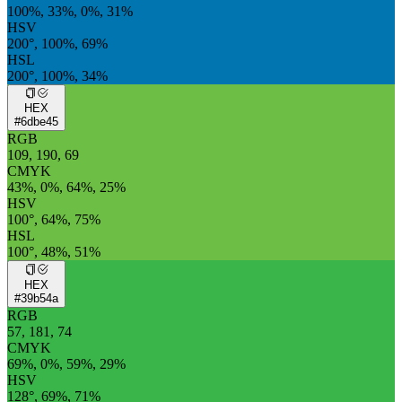
100%, 33%, 0%, 31%
HSV
200°, 100%, 69%
HSL
200°, 100%, 34%
HEX
#6dbe45
RGB
109, 190, 69
CMYK
43%, 0%, 64%, 25%
HSV
100°, 64%, 75%
HSL
100°, 48%, 51%
HEX
#39b54a
RGB
57, 181, 74
CMYK
69%, 0%, 59%, 29%
HSV
128°, 69%, 71%