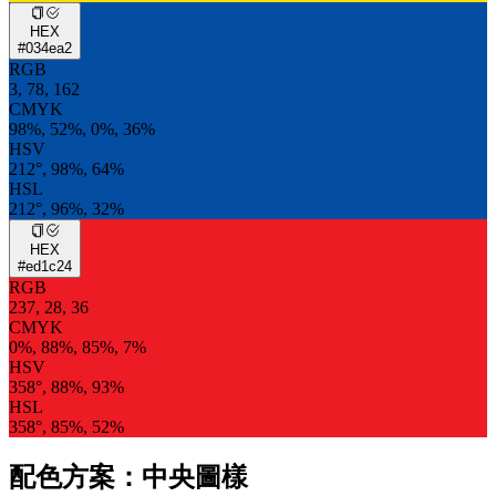
HEX
#034ea2
RGB
3, 78, 162
CMYK
98%, 52%, 0%, 36%
HSV
212°, 98%, 64%
HSL
212°, 96%, 32%
HEX
#ed1c24
RGB
237, 28, 36
CMYK
0%, 88%, 85%, 7%
HSV
358°, 88%, 93%
HSL
358°, 85%, 52%
配色方案：中央圖樣