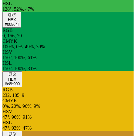
HSL
128°, 52%, 47%
HEX
#009c4f
RGB
0, 156, 79
CMYK
100%, 0%, 49%, 39%
HSV
150°, 100%, 61%
HSL
150°, 100%, 31%
HEX
#e8b909
RGB
232, 185, 9
CMYK
0%, 20%, 96%, 9%
HSV
47°, 96%, 91%
HSL
47°, 93%, 47%