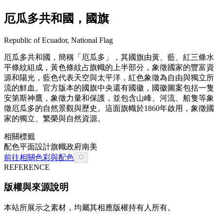
厄瓜多共和國，國旗
Republic of Ecuador, National Flag
厄瓜多共和國，簡稱「厄瓜多」，其國旗由黃、藍、紅三條水
平條紋組成，黃色條紋占旗幟的上半部分，象徵國家的豐富資
源和陽光，藍色代表天空與太平洋，紅色象徵為自由與獨立所
流的鮮血。官方版本的國旗中央還有國徽，國徽圖案包括一隻
安第斯神鷹，象徵力量和保護，並包含山峰、河流、船隻等象
徵厄瓜多的自然景觀與歷史。這面旗幟於1860年啟用，象徵國
家的獨立、繁榮與自然資源。
相關標籤
配色
平面設計
旗幟
政府
南美
前往相關色彩與配色
REFERENCE
版權與來源說明
本站所展示之素材，均屬其相應版權持有人所有。