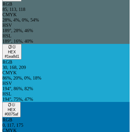
RGB
85, 113, 118
CMYK
28%, 4%, 0%, 54%
HSV
189°, 28%, 46%
HSL
189°, 16%, 40%
HEX
#1ea8d1
RGB
30, 168, 209
CMYK
86%, 20%, 0%, 18%
HSV
194°, 86%, 82%
HSL
194°, 75%, 47%
HEX
#0075af
RGB
0, 117, 175
CMYK