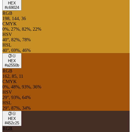
HEX
#c69024
RGB
198, 144, 36
CMYK
0%, 27%, 82%, 22%
HSV
40°, 82%, 78%
HSL
40°, 69%, 46%
HEX
#a2550b
RGB
162, 85, 11
CMYK
0%, 48%, 93%, 36%
HSV
29°, 93%, 64%
HSL
29°, 87%, 34%
HEX
#452c25
RGB