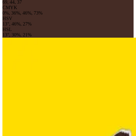
69, 44, 37
CMYK
0%, 36%, 46%, 73%
HSV
13°, 46%, 27%
HSL
13°, 30%, 21%