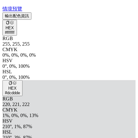
情境預覽
輸出配色資訊
HEX
#ffffff
RGB
255, 255, 255
CMYK
0%, 0%, 0%, 0%
HSV
0°, 0%, 100%
HSL
0°, 0%, 100%
HEX
#dcddde
RGB
220, 221, 222
CMYK
1%, 0%, 0%, 13%
HSV
210°, 1%, 87%
HSL
210°, 3%, 87%