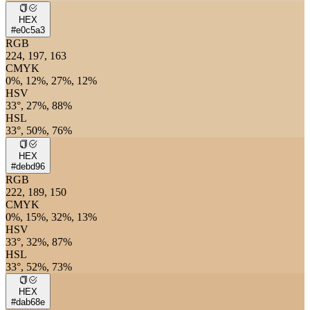
HEX
#e0c5a3
RGB
224, 197, 163
CMYK
0%, 12%, 27%, 12%
HSV
33°, 27%, 88%
HSL
33°, 50%, 76%
HEX
#debd96
RGB
222, 189, 150
CMYK
0%, 15%, 32%, 13%
HSV
33°, 32%, 87%
HSL
33°, 52%, 73%
HEX
#dab68e