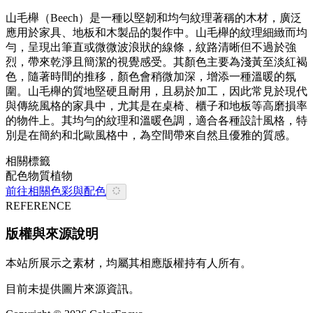
山毛櫸（Beech）是一種以堅韌和均勻紋理著稱的木材，廣泛
應用於家具、地板和木製品的製作中。山毛櫸的紋理細緻而均
勻，呈現出筆直或微微波浪狀的線條，紋路清晰但不過於強
烈，帶來乾淨且簡潔的視覺感受。其顏色主要為淺黃至淡紅褐
色，隨著時間的推移，顏色會稍微加深，增添一種溫暖的氛
圍。山毛櫸的質地堅硬且耐用，且易於加工，因此常見於現代
與傳統風格的家具中，尤其是在桌椅、櫃子和地板等高磨損率
的物件上。其均勻的紋理和溫暖色調，適合各種設計風格，特
別是在簡約和北歐風格中，為空間帶來自然且優雅的質感。
相關標籤
配色
物質
植物
前往相關色彩與配色
REFERENCE
版權與來源說明
本站所展示之素材，均屬其相應版權持有人所有。
目前未提供圖片來源資訊。