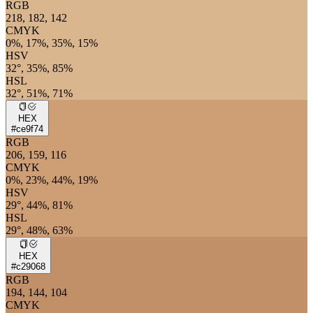
RGB
218, 182, 142
CMYK
0%, 17%, 35%, 15%
HSV
32°, 35%, 85%
HSL
32°, 51%, 71%
HEX
#ce9f74
RGB
206, 159, 116
CMYK
0%, 23%, 44%, 19%
HSV
29°, 44%, 81%
HSL
29°, 48%, 63%
HEX
#c29068
RGB
194, 144, 104
CMYK