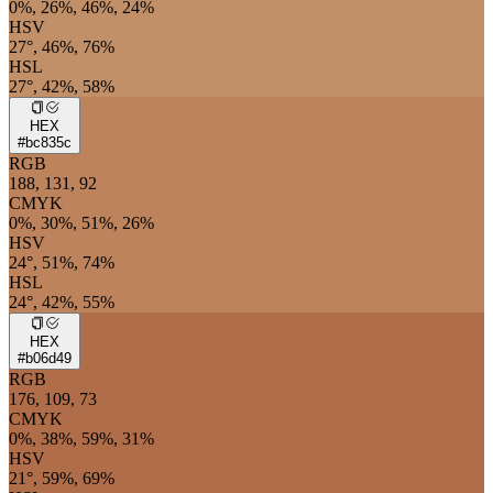
0%, 26%, 46%, 24%
HSV
27°, 46%, 76%
HSL
27°, 42%, 58%
HEX
#bc835c
RGB
188, 131, 92
CMYK
0%, 30%, 51%, 26%
HSV
24°, 51%, 74%
HSL
24°, 42%, 55%
HEX
#b06d49
RGB
176, 109, 73
CMYK
0%, 38%, 59%, 31%
HSV
21°, 59%, 69%