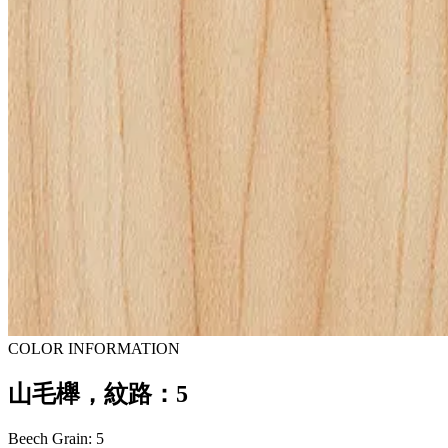
COLOR INFORMATION
山毛櫸，紋路：5
Beech Grain: 5