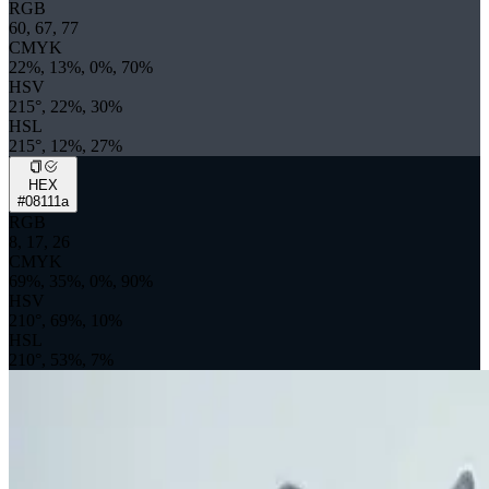
RGB
60, 67, 77
CMYK
22%, 13%, 0%, 70%
HSV
215°, 22%, 30%
HSL
215°, 12%, 27%
HEX
#08111a
RGB
8, 17, 26
CMYK
69%, 35%, 0%, 90%
HSV
210°, 69%, 10%
HSL
210°, 53%, 7%