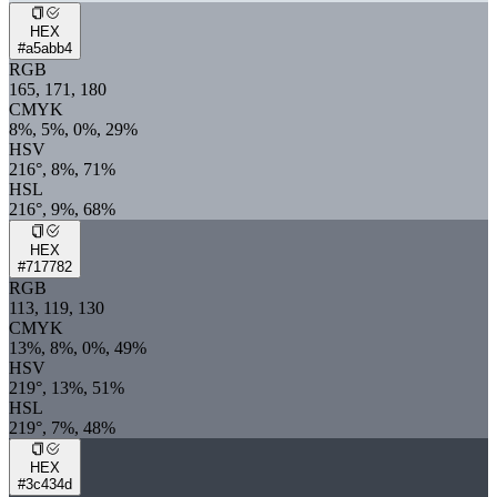
HEX
#a5abb4
RGB
165, 171, 180
CMYK
8%, 5%, 0%, 29%
HSV
216°, 8%, 71%
HSL
216°, 9%, 68%
HEX
#717782
RGB
113, 119, 130
CMYK
13%, 8%, 0%, 49%
HSV
219°, 13%, 51%
HSL
219°, 7%, 48%
HEX
#3c434d