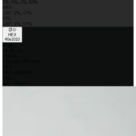
2%, 0%, 2%, 83%
HSV
120°, 2%, 17%
HSL
120°, 1%, 17%
HEX
#0e1010
RGB
14, 16, 16
CMYK
12%, 0%, 0%, 94%
HSV
180°, 13%, 6%
HSL
180°, 7%, 6%