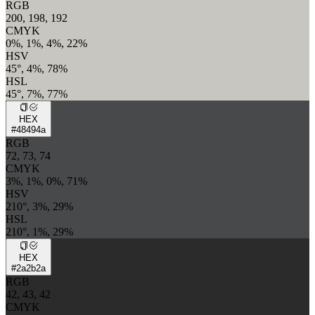
RGB
200, 198, 192
CMYK
0%, 1%, 4%, 22%
HSV
45°, 4%, 78%
HSL
45°, 7%, 77%
HEX
#48494a
RGB
72, 73, 74
CMYK
3%, 1%, 0%, 71%
HSV
210°, 3%, 29%
HSL
210°, 1%, 29%
HEX
#2a2b2a
RGB
42, 43, 42
CMYK