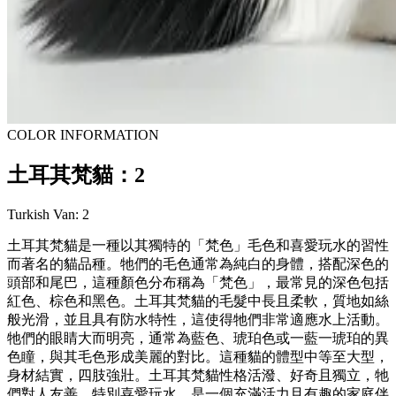
COLOR INFORMATION
土耳其梵貓：2
Turkish Van: 2
土耳其梵貓是一種以其獨特的「梵色」毛色和喜愛玩水的習性
而著名的貓品種。牠們的毛色通常為純白的身體，搭配深色的
頭部和尾巴，這種顏色分布稱為「梵色」，最常見的深色包括
紅色、棕色和黑色。土耳其梵貓的毛髮中長且柔軟，質地如絲
般光滑，並且具有防水特性，這使得牠們非常適應水上活動。
牠們的眼睛大而明亮，通常為藍色、琥珀色或一藍一琥珀的異
色瞳，與其毛色形成美麗的對比。這種貓的體型中等至大型，
身材結實，四肢強壯。土耳其梵貓性格活潑、好奇且獨立，牠
們對人友善，特別喜愛玩水，是一個充滿活力且有趣的家庭伴