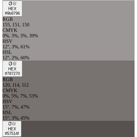
HEX
#9b9796
RGB
155, 151, 150
CMYK
0%, 3%, 3%, 39%
HSV
12°, 3%, 61%
HSL
12°, 2%, 60%
HEX
#787270
RGB
120, 114, 112
CMYK
0%, 5%, 7%, 53%
HSV
15°, 7%, 47%
HSL
15°, 3%, 45%
HEX
#57514f