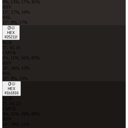
0%, 13%, 17%, 81%
HSV
15°, 17%, 19%
HSL
15°, 9%, 17%
HEX
#25211f
RGB
37, 33, 31
CMYK
0%, 11%, 16%, 85%
HSV
20°, 16%, 15%
HSL
20°, 9%, 13%
HEX
#1b1816
RGB
27, 24, 22
CMYK
0%, 11%, 19%, 89%
HSV
24°, 19%, 11%