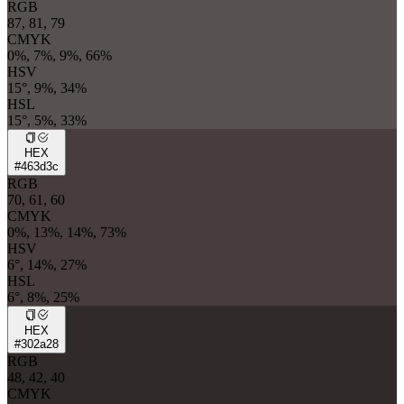
RGB
87, 81, 79
CMYK
0%, 7%, 9%, 66%
HSV
15°, 9%, 34%
HSL
15°, 5%, 33%
HEX
#463d3c
RGB
70, 61, 60
CMYK
0%, 13%, 14%, 73%
HSV
6°, 14%, 27%
HSL
6°, 8%, 25%
HEX
#302a28
RGB
48, 42, 40
CMYK