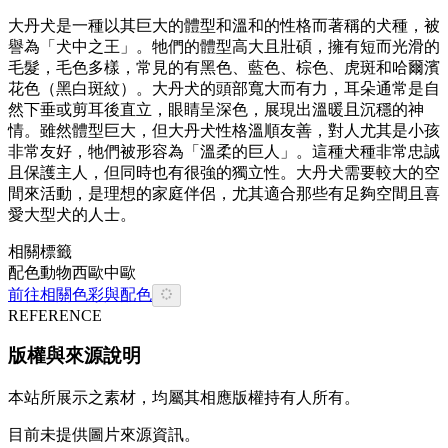
大丹犬是一種以其巨大的體型和溫和的性格而著稱的犬種，被
譽為「犬中之王」。牠們的體型高大且壯碩，擁有短而光滑的
毛髮，毛色多樣，常見的有黑色、藍色、棕色、虎斑和哈爾濱
花色（黑白斑紋）。大丹犬的頭部寬大而有力，耳朵通常是自
然下垂或剪耳後直立，眼睛呈深色，展現出溫暖且沉穩的神
情。雖然體型巨大，但大丹犬性格溫順友善，對人尤其是小孩
非常友好，牠們被形容為「溫柔的巨人」。這種犬種非常忠誠
且保護主人，但同時也有很強的獨立性。大丹犬需要較大的空
間來活動，是理想的家庭伴侶，尤其適合那些有足夠空間且喜
愛大型犬的人士。
相關標籤
配色
動物
西歐
中歐
前往相關色彩與配色
REFERENCE
版權與來源說明
本站所展示之素材，均屬其相應版權持有人所有。
目前未提供圖片來源資訊。