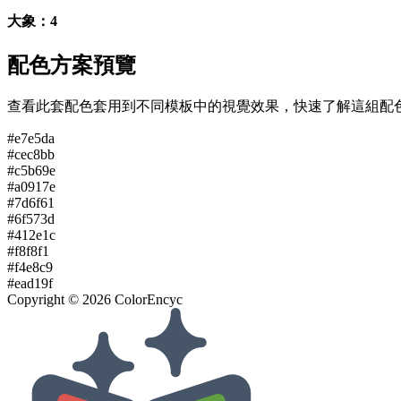
大象：4
配色方案預覽
查看此套配色套用到不同模板中的視覺效果，快速了解這組配
#e7e5da
#cec8bb
#c5b69e
#a0917e
#7d6f61
#6f573d
#412e1c
#f8f8f1
#f4e8c9
#ead19f
Copyright ©
2026
ColorEncyc