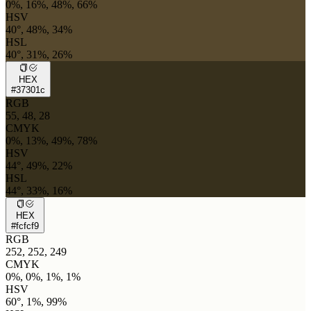
0%, 16%, 48%, 66%
HSV
40°, 48%, 34%
HSL
40°, 31%, 26%
HEX
#37301c
RGB
55, 48, 28
CMYK
0%, 13%, 49%, 78%
HSV
44°, 49%, 22%
HSL
44°, 33%, 16%
HEX
#fcfcf9
RGB
252, 252, 249
CMYK
0%, 0%, 1%, 1%
HSV
60°, 1%, 99%