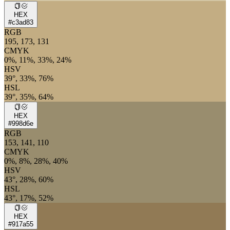
HEX
#c3ad83
RGB
195, 173, 131
CMYK
0%, 11%, 33%, 24%
HSV
39°, 33%, 76%
HSL
39°, 35%, 64%
HEX
#998d6e
RGB
153, 141, 110
CMYK
0%, 8%, 28%, 40%
HSV
43°, 28%, 60%
HSL
43°, 17%, 52%
HEX
#917a55