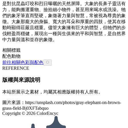
是對抗昆蟲叮咬和烈日曝曬的天然屏障。大象的長鼻子靈活有
力，能夠搬運重物、撿拾細小物件，甚至用來喝水或洗澡。牠
們的象牙筆直而堅硬，象徵著力量與智慧，常被視為尊貴的象
徵。大象那龐大的身軀、寬大的耳朵和厚重的四肢，使其在移
動時顯得莊嚴且穩重。儘管大象擁有巨大的體型，但牠們的步
伐輕盈而穩健，展現出一種與生俱來的平和與智慧，是自然界
中力量與溫和並存的象徵。
相關標籤
配色
動物
前往相關色彩與配色
REFERENCE
版權與來源說明
本站所展示之素材，均屬其相應版權持有人所有。
圖片來源：
https://unsplash.com/photos/gray-elephant-on-brown-
grass-field-Bj0XFTabquo
Copyright ©
2026
ColorEncyc