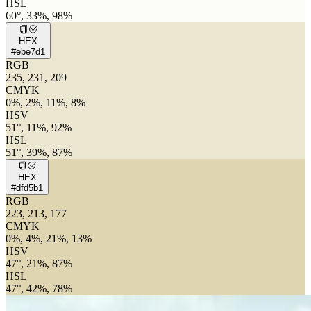
HSL
60°, 33%, 98%
HEX
#ebe7d1
RGB
235, 231, 209
CMYK
0%, 2%, 11%, 8%
HSV
51°, 11%, 92%
HSL
51°, 39%, 87%
HEX
#dfd5b1
RGB
223, 213, 177
CMYK
0%, 4%, 21%, 13%
HSV
47°, 21%, 87%
HSL
47°, 42%, 78%