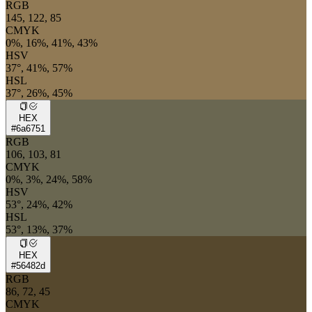
RGB
145, 122, 85
CMYK
0%, 16%, 41%, 43%
HSV
37°, 41%, 57%
HSL
37°, 26%, 45%
HEX
#6a6751
RGB
106, 103, 81
CMYK
0%, 3%, 24%, 58%
HSV
53°, 24%, 42%
HSL
53°, 13%, 37%
HEX
#56482d
RGB
86, 72, 45
CMYK