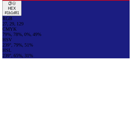
HEX
#1b1d81
RGB
27, 29, 129
CMYK
79%, 78%, 0%, 49%
HSV
239°, 79%, 51%
HSL
239°, 65%, 31%