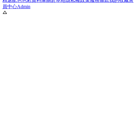
精選配色
色彩資料庫
關於本站
隱私權政策
服務條款
我的收藏
會
員中心
Admin