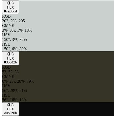
HEX
#cad0cd
RGB
202, 208, 205
CMYK
3%, 0%, 1%, 18%
HSV
150°, 3%, 82%
HSL
150°, 6%, 80%
HEX
#353426
RGB
53, 52, 38
CMYK
0%, 2%, 28%, 79%
HSV
56°, 28%, 21%
HSL
56°, 16%, 18%
HEX
#0b0b0b