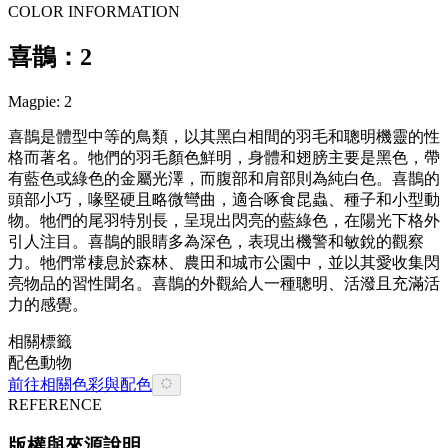
COLOR INFORMATION
喜鵲：2
Magpie: 2
喜鵲是體型中等的鳥類，以其黑白相間的羽毛和聰明機靈的性
格而著名。牠們的羽毛顏色鮮明，身體和翅膀主要是黑色，帶
有藍色或綠色的金屬光澤，而腹部和肩部則為純白色。喜鵲的
頭部小巧，喙堅硬且略微彎曲，適合啄食昆蟲、種子和小型動
物。牠們的尾羽特別長，呈現出閃亮的藍綠色，在陽光下格外
引人注目。喜鵲的眼睛多為深色，表現出機警和敏銳的觀察
力。牠們常棲息於森林、農田和城市公園中，並以其愛收集閃
亮物品的習性聞名。喜鵲的外觀給人一種聰明、活潑且充滿活
力的感覺。
相關標籤
配色
動物
前往相關色彩與配色
REFERENCE
版權與來源說明