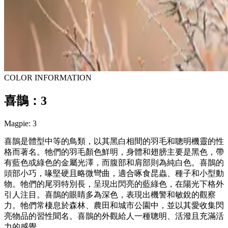
COLOR INFORMATION
喜鵲：3
Magpie: 3
喜鵲是體型中等的鳥類，以其黑白相間的羽毛和聰明機靈的性
格而著名。牠們的羽毛顏色鮮明，身體和翅膀主要是黑色，帶
有藍色或綠色的金屬光澤，而腹部和肩部則為純白色。喜鵲的
頭部小巧，喙堅硬且略微彎曲，適合啄食昆蟲、種子和小型動
物。牠們的尾羽特別長，呈現出閃亮的藍綠色，在陽光下格外
引人注目。喜鵲的眼睛多為深色，表現出機警和敏銳的觀察
力。牠們常棲息於森林、農田和城市公園中，並以其愛收集閃
亮物品的習性聞名。喜鵲的外觀給人一種聰明、活潑且充滿活
力的感覺。