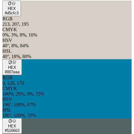
HEX
#d5cfc3
RGB
213, 207, 195
CMYK
0%, 3%, 8%, 16%
HSV
40°, 8%, 84%
HSL
40°, 18%, 80%
HEX
#007eaa
RGB
0, 126, 170
CMYK
100%, 26%, 0%, 33%
HSV
196°, 100%, 67%
HSL
196°, 100%, 33%
HEX
#516663