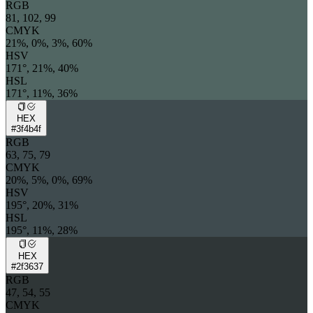
RGB
81, 102, 99
CMYK
21%, 0%, 3%, 60%
HSV
171°, 21%, 40%
HSL
171°, 11%, 36%
HEX
#3f4b4f
RGB
63, 75, 79
CMYK
20%, 5%, 0%, 69%
HSV
195°, 20%, 31%
HSL
195°, 11%, 28%
HEX
#2f3637
RGB
47, 54, 55
CMYK