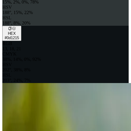
15%, 2%, 0%, 78%
HSV
188°, 15%, 22%
HSL
188°, 8%, 20%
HEX
#0d1215
RGB
13, 18, 21
CMYK
38%, 14%, 0%, 92%
HSV
202°, 38%, 8%
HSL
203°, 24%, 7%