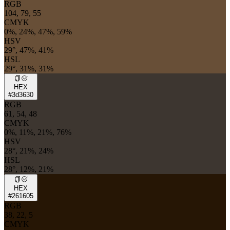
RGB
104, 79, 55
CMYK
0%, 24%, 47%, 59%
HSV
29°, 47%, 41%
HSL
29°, 31%, 31%
HEX
#3d3630
RGB
61, 54, 48
CMYK
0%, 11%, 21%, 76%
HSV
28°, 21%, 24%
HSL
28°, 12%, 21%
HEX
#261605
RGB
38, 22, 5
CMYK