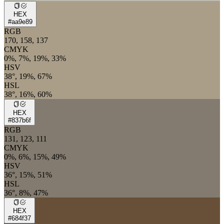
HEX
#aa9e89
RGB
170, 158, 137
CMYK
0%, 7%, 19%, 33%
HSV
38°, 19%, 67%
HSL
38°, 16%, 60%
HEX
#837b6f
RGB
131, 123, 111
CMYK
0%, 6%, 15%, 49%
HSV
36°, 15%, 51%
HSL
36°, 8%, 47%
HEX
#684f37