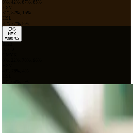
0%, 42%, 87%, 85%
HSV
31°, 87%, 15%
HSL
31°, 77%, 8%
HEX
#090702
RGB
9, 7, 2
CMYK
0%, 22%, 78%, 96%
HSV
43°, 78%, 4%
HSL
43°, 64%, 2%