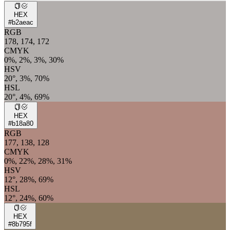
HEX
#b2aeac
RGB
178, 174, 172
CMYK
0%, 2%, 3%, 30%
HSV
20°, 3%, 70%
HSL
20°, 4%, 69%
HEX
#b18a80
RGB
177, 138, 128
CMYK
0%, 22%, 28%, 31%
HSV
12°, 28%, 69%
HSL
12°, 24%, 60%
HEX
#8b795f