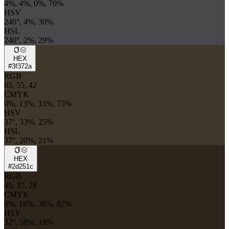
4%, 4%, 0%, 70%
HSV
240°, 4%, 30%
HSL
240°, 2%, 29%
HEX
#3f372a
RGB
63, 55, 42
CMYK
0%, 13%, 33%, 75%
HSV
37°, 33%, 25%
HSL
37°, 20%, 21%
HEX
#2d251c
RGB
45, 37, 28
CMYK
0%, 18%, 38%, 82%
HSV
32°, 38%, 18%