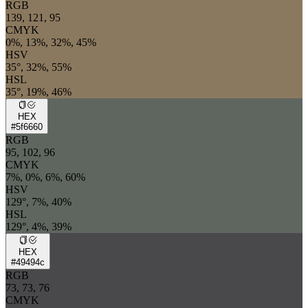
RGB
139, 121, 95
CMYK
0%, 13%, 32%, 45%
HSV
35°, 32%, 55%
HSL
35°, 19%, 46%
HEX
#5f6660
RGB
95, 102, 96
CMYK
7%, 0%, 6%, 60%
HSV
129°, 7%, 40%
HSL
129°, 4%, 39%
HEX
#49494c
RGB
73, 73, 76
CMYK