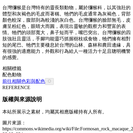
台灣獼猴是台灣特有的靈長類動物，屬於獼猴科，以其強壯的
體型和灰褐色的毛皮而著稱。牠們的毛皮通常為灰褐色，背部
顏色較深，腹部則為較淺的灰白色。台灣獼猴的臉部無毛，皮
膚呈粉紅色，眼睛大而圓，表現出靈敏的觀察力和豐富的表
情。牠們的頭部寬大，鼻子短而平，嘴巴突出。台灣獼猴的四
肢強壯且靈活，手腳均能靈巧抓握樹枝或食物，牠們擁有相對
短的尾巴。牠們主要棲息於台灣的山林、森林和農田邊緣，具
有很強的適應能力，外觀和行為給人一種活力十足且聰明機警
的感覺。
相關標籤
配色
動物
前往相關色彩與配色
REFERENCE
版權與來源說明
本站所展示之素材，均屬其相應版權持有人所有。
圖片來源：
https://commons.wikimedia.org/wiki/File:Formosan_rock_macaque_