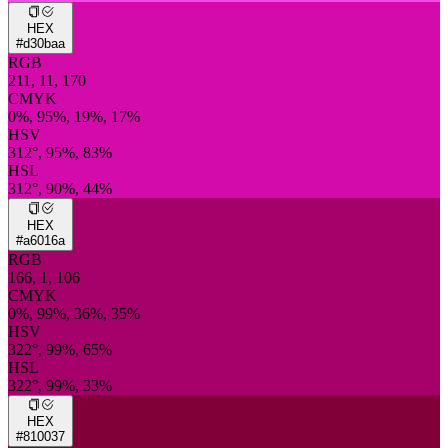
HEX
#d30baa
RGB
211, 11, 170
CMYK
0%, 95%, 19%, 17%
HSV
312°, 95%, 83%
HSL
312°, 90%, 44%
HEX
#a6016a
RGB
166, 1, 106
CMYK
0%, 99%, 36%, 35%
HSV
322°, 99%, 65%
HSL
322°, 99%, 33%
HEX
#810037