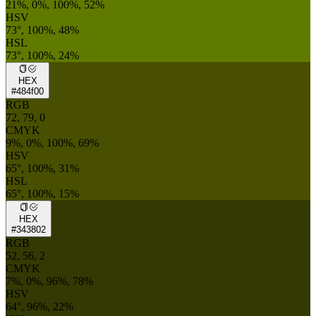
21%, 0%, 100%, 52%
HSV
73°, 100%, 48%
HSL
73°, 100%, 24%
HEX
#484f00
RGB
72, 79, 0
CMYK
9%, 0%, 100%, 69%
HSV
65°, 100%, 31%
HSL
65°, 100%, 15%
HEX
#343802
RGB
52, 56, 2
CMYK
7%, 0%, 96%, 78%
HSV
64°, 96%, 22%