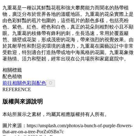
九重葛是一種以其鮮豔花苞和強大攀爬能力而聞名的熱帶植
物，廣泛分布於世界各地的溫暖地區。九重葛的花朵實際上是
由色彩鮮豔的苞片包圍的，這些苞片的顏色多樣，包括亮粉
色、紫色、紅色、橙色和白色，真正的花朵則相對較小且不顯
眼。九重葛的枝條帶有鋒利的刺，生長迅速，常用於覆蓋籬
笆、牆壁或花架，形成茂密的花海，帶來強烈的視覺效果。由
於其耐旱性和對惡劣環境的適應力，九重葛在園藝設計中非常
受歡迎，特別適合打造熱帶或地中海風格的花園。九重葛象徵
著熱情、活力和堅韌，經常出現在公共場所和家庭庭院中。
相關標籤
配色
植物
前往相關色彩與配色
REFERENCE
版權與來源說明
本站所展示之素材，均屬其相應版權持有人所有。
圖片來源：
https://unsplash.com/photos/a-bunch-of-purple-flowers-
that-are-on-a-tree-PorZs0SBn7c