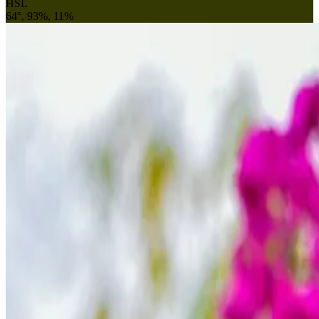
HSL
64°, 93%, 11%