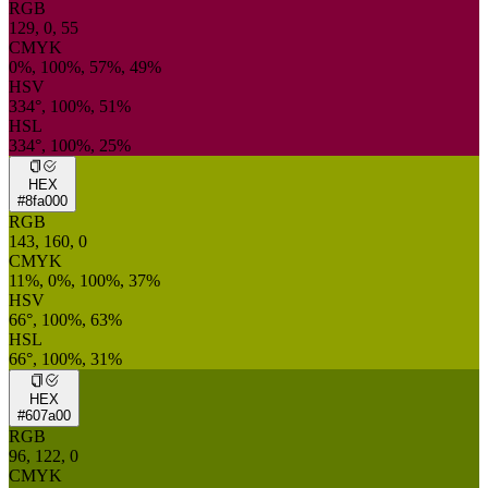
RGB
129, 0, 55
CMYK
0%, 100%, 57%, 49%
HSV
334°, 100%, 51%
HSL
334°, 100%, 25%
HEX
#8fa000
RGB
143, 160, 0
CMYK
11%, 0%, 100%, 37%
HSV
66°, 100%, 63%
HSL
66°, 100%, 31%
HEX
#607a00
RGB
96, 122, 0
CMYK