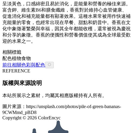
呈淡黃色，口感綿密且易於消化，是能量和營養的極佳來源。
富含鉀、維生素B6和膳食纖維，香蕉對於維持心血管健康、
促進消化和補充能量都有顯著效果。這種水果常被用作快速補
充能量的零食，也經常出現在早餐、甜點和奶昔中。香蕉在文
化中象徵著繁榮與幸福，因其全年都能收穫，還常被視為慶祝
和分享的象徵。香蕉的便攜性和營養價值使其成為全球最受歡
迎的水果之一。
相關標籤
配色
植物
食物
前往相關色彩與配色
REFERENCE
版權與來源說明
本站所展示之素材，均屬其相應版權持有人所有。
圖片來源：
https://unsplash.com/photos/pile-of-green-bananas-
9CWMmd_pBD8
Copyright ©
2026
ColorEncyc