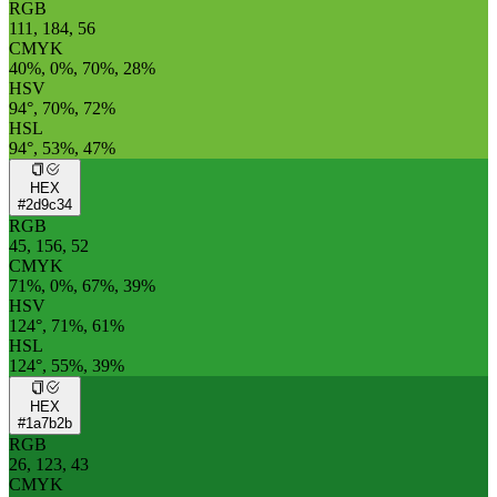
RGB
111, 184, 56
CMYK
40%, 0%, 70%, 28%
HSV
94°, 70%, 72%
HSL
94°, 53%, 47%
HEX
#2d9c34
RGB
45, 156, 52
CMYK
71%, 0%, 67%, 39%
HSV
124°, 71%, 61%
HSL
124°, 55%, 39%
HEX
#1a7b2b
RGB
26, 123, 43
CMYK