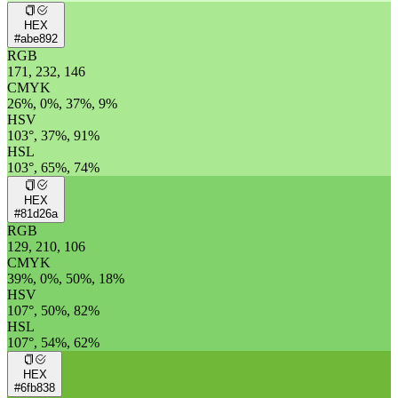
HEX
#abe892
RGB
171, 232, 146
CMYK
26%, 0%, 37%, 9%
HSV
103°, 37%, 91%
HSL
103°, 65%, 74%
HEX
#81d26a
RGB
129, 210, 106
CMYK
39%, 0%, 50%, 18%
HSV
107°, 50%, 82%
HSL
107°, 54%, 62%
HEX
#6fb838