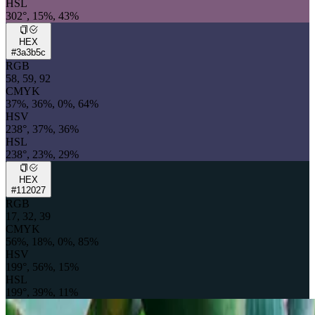
HSL
302°, 15%, 43%
HEX
#3a3b5c
RGB
58, 59, 92
CMYK
37%, 36%, 0%, 64%
HSV
238°, 37%, 36%
HSL
238°, 23%, 29%
HEX
#112027
RGB
17, 32, 39
CMYK
56%, 18%, 0%, 85%
HSV
199°, 56%, 15%
HSL
199°, 39%, 11%