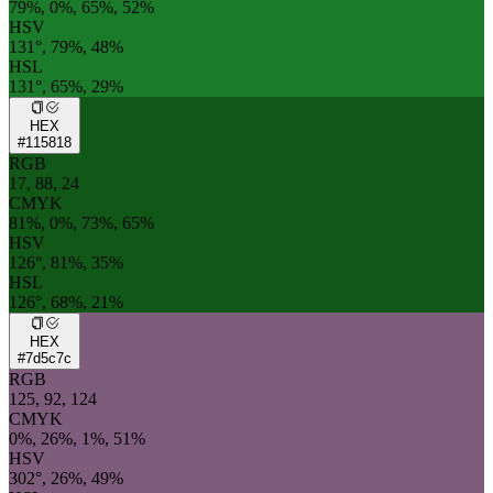
79%, 0%, 65%, 52%
HSV
131°, 79%, 48%
HSL
131°, 65%, 29%
HEX
#115818
RGB
17, 88, 24
CMYK
81%, 0%, 73%, 65%
HSV
126°, 81%, 35%
HSL
126°, 68%, 21%
HEX
#7d5c7c
RGB
125, 92, 124
CMYK
0%, 26%, 1%, 51%
HSV
302°, 26%, 49%