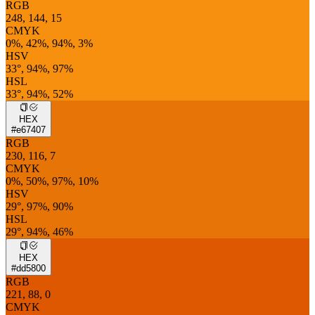
RGB
248, 144, 15
CMYK
0%, 42%, 94%, 3%
HSV
33°, 94%, 97%
HSL
33°, 94%, 52%
HEX
#e67407
RGB
230, 116, 7
CMYK
0%, 50%, 97%, 10%
HSV
29°, 97%, 90%
HSL
29°, 94%, 46%
HEX
#dd5800
RGB
221, 88, 0
CMYK