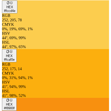
HEX
#fccd4e
RGB
252, 205, 78
CMYK
0%, 19%, 69%, 1%
HSV
44°, 69%, 99%
HSL
44°, 97%, 65%
HEX
#fcaf0e
RGB
252, 175, 14
CMYK
0%, 31%, 94%, 1%
HSV
41°, 94%, 99%
HSL
41°, 98%, 52%
HEX
#f8900f