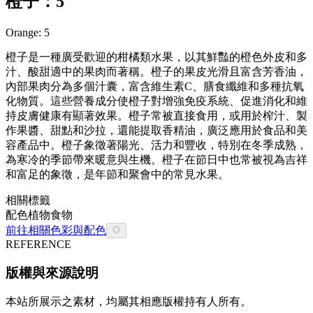
橙子：5
Orange: 5
橙子是一種廣受歡迎的柑橘類水果，以其鮮豔的橙色外皮和多
汁、酸甜適中的果肉而著稱。橙子的果皮光滑且富含芳香油，
內部果肉分為多個汁囊，富含維生素C、膳食纖維和多種抗氧
化物質。這些營養成分使橙子對增強免疫系統、促進消化和維
持皮膚健康有顯著效果。橙子常被直接食用，或用於榨汁、製
作果醬、甜點和沙拉，還能提取香精油，廣泛應用於食品和美
容產品中。橙子象徵著陽光、活力和豐收，特別在冬季成熟，
為寒冷的季節帶來暖意與生機。橙子在節日中也常被視為吉祥
和富足的象徵，是年節和聚會中的常見水果。
相關標籤
配色
植物
食物
前往相關色彩與配色
REFERENCE
版權與來源說明
本站所展示之素材，均屬其相應版權持有人所有。