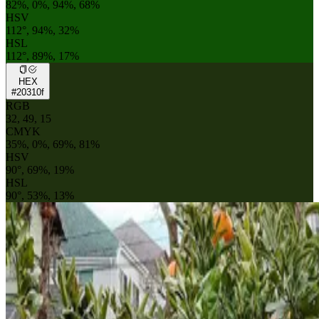
82%, 0%, 94%, 68%
HSV
112°, 94%, 32%
HSL
112°, 89%, 17%
HEX
#20310f
RGB
32, 49, 15
CMYK
35%, 0%, 69%, 81%
HSV
90°, 69%, 19%
HSL
90°, 53%, 13%