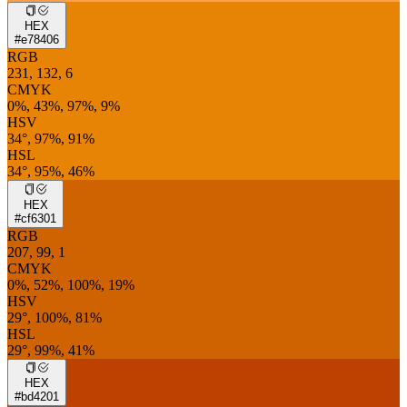
HEX
#e78406
RGB
231, 132, 6
CMYK
0%, 43%, 97%, 9%
HSV
34°, 97%, 91%
HSL
34°, 95%, 46%
HEX
#cf6301
RGB
207, 99, 1
CMYK
0%, 52%, 100%, 19%
HSV
29°, 100%, 81%
HSL
29°, 99%, 41%
HEX
#bd4201