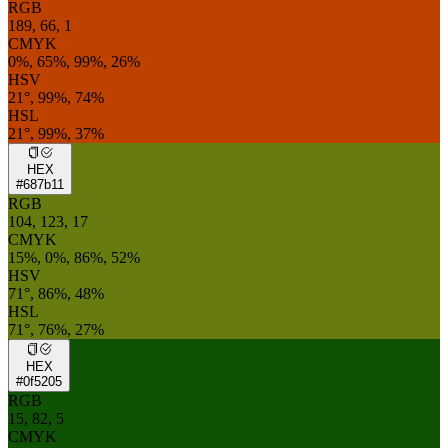
RGB
189, 66, 1
CMYK
0%, 65%, 99%, 26%
HSV
21°, 99%, 74%
HSL
21°, 99%, 37%
HEX
#687b11
RGB
104, 123, 17
CMYK
15%, 0%, 86%, 52%
HSV
71°, 86%, 48%
HSL
71°, 76%, 27%
HEX
#0f5205
RGB
15, 82, 5
CMYK