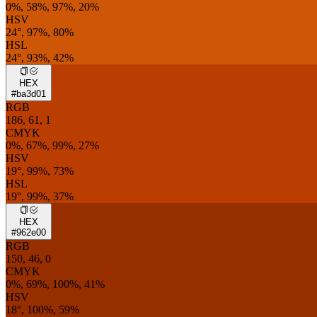
0%, 58%, 97%, 20%
HSV
24°, 97%, 80%
HSL
24°, 93%, 42%
HEX
#ba3d01
RGB
186, 61, 1
CMYK
0%, 67%, 99%, 27%
HSV
19°, 99%, 73%
HSL
19°, 99%, 37%
HEX
#962e00
RGB
150, 46, 0
CMYK
0%, 69%, 100%, 41%
HSV
18°, 100%, 59%