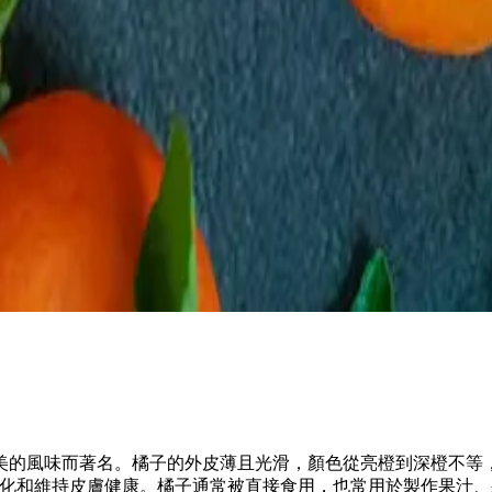
美的風味而著名。橘子的外皮薄且光滑，顏色從亮橙到深橙不等
消化和維持皮膚健康。橘子通常被直接食用，也常用於製作果汁