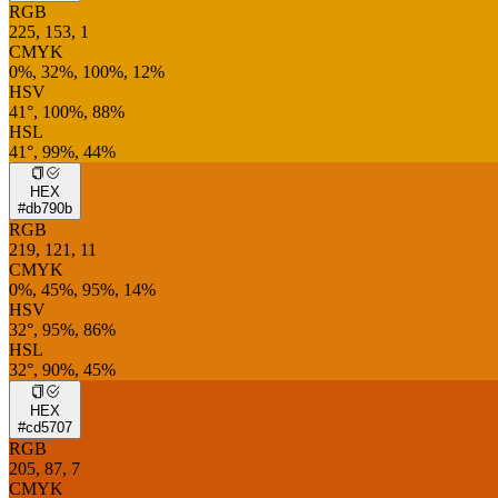
RGB
225, 153, 1
CMYK
0%, 32%, 100%, 12%
HSV
41°, 100%, 88%
HSL
41°, 99%, 44%
HEX
#db790b
RGB
219, 121, 11
CMYK
0%, 45%, 95%, 14%
HSV
32°, 95%, 86%
HSL
32°, 90%, 45%
HEX
#cd5707
RGB
205, 87, 7
CMYK