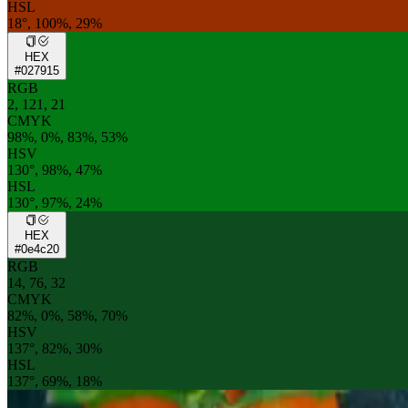
HSL
18°, 100%, 29%
HEX
#027915
RGB
2, 121, 21
CMYK
98%, 0%, 83%, 53%
HSV
130°, 98%, 47%
HSL
130°, 97%, 24%
HEX
#0e4c20
RGB
14, 76, 32
CMYK
82%, 0%, 58%, 70%
HSV
137°, 82%, 30%
HSL
137°, 69%, 18%