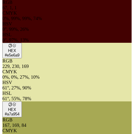
RGB
67, 1, 1
CMYK
0%, 99%, 99%, 74%
HSV
0°, 99%, 26%
HSL
0°, 97%, 13%
HEX
#e5e6a9
RGB
229, 230, 169
CMYK
0%, 0%, 27%, 10%
HSV
61°, 27%, 90%
HSL
61°, 55%, 78%
HEX
#a7a954
RGB
167, 169, 84
CMYK