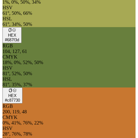
1%, 0%, 50%, 34%
HSV
61°, 50%, 66%
HSL
61°, 34%, 50%
HEX
#687f3d
RGB
104, 127, 61
CMYK
18%, 0%, 52%, 50%
HSV
81°, 52%, 50%
HSL
81°, 35%, 37%
HEX
#c87730
RGB
200, 119, 48
CMYK
0%, 41%, 76%, 22%
HSV
28°, 76%, 78%