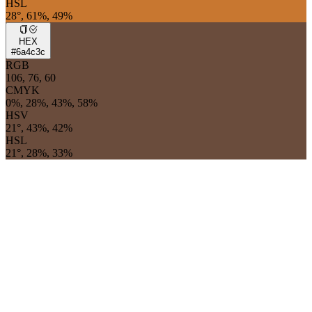
HSL
28°, 61%, 49%
HEX
#6a4c3c
RGB
106, 76, 60
CMYK
0%, 28%, 43%, 58%
HSV
21°, 43%, 42%
HSL
21°, 28%, 33%