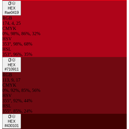
HEX
#ae0419
RGB
174, 4, 25
CMYK
0%, 98%, 86%, 32%
HSV
353°, 98%, 68%
HSL
353°, 96%, 35%
HEX
#710911
RGB
113, 9, 17
CMYK
0%, 92%, 85%, 56%
HSV
355°, 92%, 44%
HSL
355°, 85%, 24%
HEX
#430101