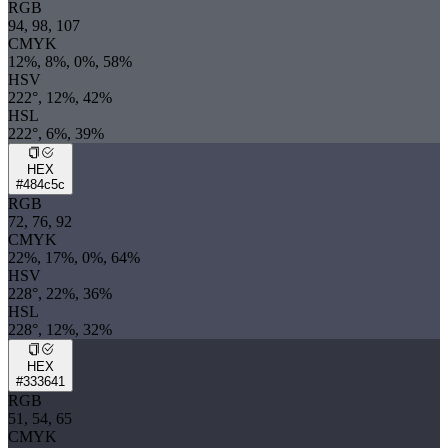
RGB
94, 98, 107
CMYK
12%, 8%, 0%, 58%
HSV
222°, 12%, 42%
HSL
222°, 6%, 39%
HEX
#484c5c
RGB
72, 76, 92
CMYK
22%, 17%, 0%, 64%
HSV
228°, 22%, 36%
HSL
228°, 12%, 32%
HEX
#333641
RGB
51, 54, 65
CMYK