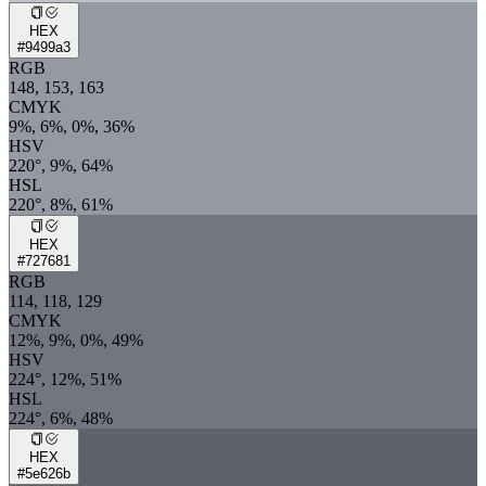
HEX
#9499a3
RGB
148, 153, 163
CMYK
9%, 6%, 0%, 36%
HSV
220°, 9%, 64%
HSL
220°, 8%, 61%
HEX
#727681
RGB
114, 118, 129
CMYK
12%, 9%, 0%, 49%
HSV
224°, 12%, 51%
HSL
224°, 6%, 48%
HEX
#5e626b