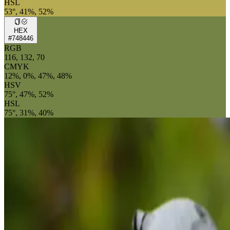
HSL
53°, 41%, 52%
HEX
#748446
RGB
116, 132, 70
CMYK
12%, 0%, 47%, 48%
HSV
75°, 47%, 52%
HSL
75°, 31%, 40%