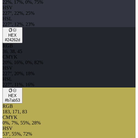
22%, 17%, 0%, 75%
HSV
227°, 22%, 25%
HSL
227°, 12%, 23%
HEX
#24262d
RGB
36, 38, 45
CMYK
20%, 16%, 0%, 82%
HSV
227°, 20%, 18%
HSL
227°, 11%, 16%
HEX
#b7ab53
RGB
183, 171, 83
CMYK
0%, 7%, 55%, 28%
HSV
53°, 55%, 72%