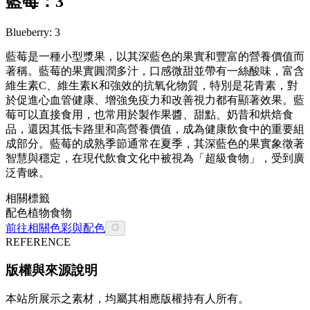
藍莓：3
Blueberry: 3
藍莓是一種小型漿果，以其深藍色的果實和豐富的營養價值而
著稱。藍莓的果實圓潤多汁，口感微甜並帶有一絲酸味，富含
維生素C、維生素K和強效的抗氧化物質，特別是花青素，對
於促進心血管健康、增強免疫力和改善視力都有顯著效果。藍
莓可以直接食用，也常用於製作果醬、甜點、奶昔和烘焙食
品，還因其低卡路里和高營養價值，成為健康飲食中的重要組
成部分。藍莓的成熟季節通常在夏季，其深藍色的果實象徵著
智慧與穩定，在現代飲食文化中被視為「超級食物」，受到廣
泛青睞。
相關標籤
配色
植物
食物
前往相關色彩與配色
REFERENCE
版權與來源說明
本站所展示之素材，均屬其相應版權持有人所有。