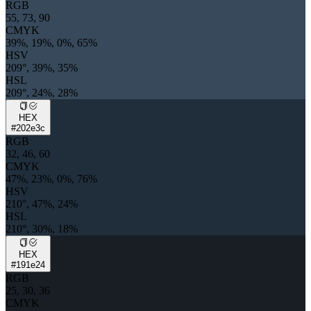
RGB
55, 73, 90
CMYK
39%, 19%, 0%, 65%
HSV
209°, 39%, 35%
HSL
209°, 24%, 28%
HEX
#202e3c
RGB
32, 46, 60
CMYK
47%, 23%, 0%, 76%
HSV
210°, 47%, 24%
HSL
210°, 30%, 18%
HEX
#191e24
RGB
25, 30, 36
CMYK