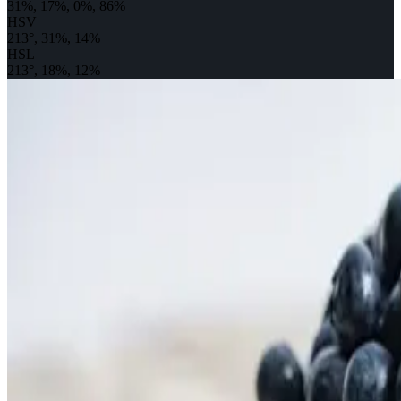
31%, 17%, 0%, 86%
HSV
213°, 31%, 14%
HSL
213°, 18%, 12%