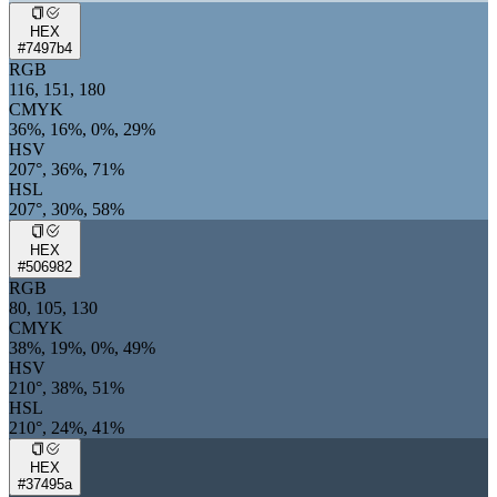
HEX
#7497b4
RGB
116, 151, 180
CMYK
36%, 16%, 0%, 29%
HSV
207°, 36%, 71%
HSL
207°, 30%, 58%
HEX
#506982
RGB
80, 105, 130
CMYK
38%, 19%, 0%, 49%
HSV
210°, 38%, 51%
HSL
210°, 24%, 41%
HEX
#37495a