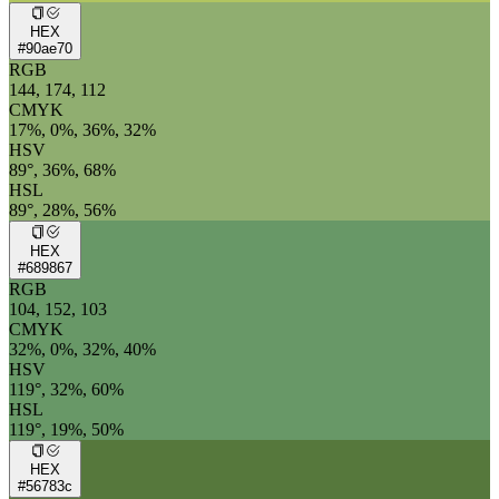
HEX
#90ae70
RGB
144, 174, 112
CMYK
17%, 0%, 36%, 32%
HSV
89°, 36%, 68%
HSL
89°, 28%, 56%
HEX
#689867
RGB
104, 152, 103
CMYK
32%, 0%, 32%, 40%
HSV
119°, 32%, 60%
HSL
119°, 19%, 50%
HEX
#56783c