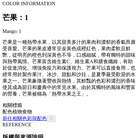
COLOR INFORMATION
芒果：1
Mango: 1
芒果是一種熱帶水果，以其甜美多汁的果肉和濃郁的香氣而廣
受喜愛。芒果的果皮通常呈金黃色或橙紅色，果肉柔軟且鮮
艷，從明亮的橙色到深黃色不等，口感細膩，帶有獨特的甜味
與熱帶風情。芒果富含維生素C、維生素A和膳食纖維，有助
於促進消化、增強免疫力和保護視力。芒果可以直接食用，也
經常用於製作果汁、冰沙、甜點和沙拉，是夏季最受歡迎的水
果之一。芒果象徵著豐收與熱情，其鮮豔的色彩和濃烈的香味
使其成為節日和慶典中的常見水果。由於其獨特的風味和豐富
的營養，芒果被稱為「熱帶水果之王」。
相關標籤
配色
植物
食物
前往相關色彩與配色
REFERENCE
版權與來源說明