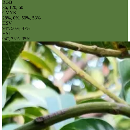
RGB
86, 120, 60
CMYK
28%, 0%, 50%, 53%
HSV
94°, 50%, 47%
HSL
94°, 33%, 35%