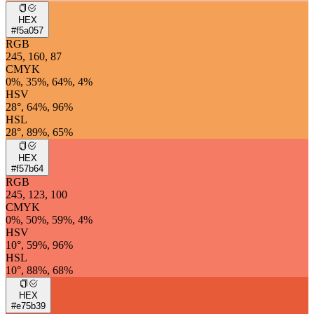
HEX
#f5a057
RGB
245, 160, 87
CMYK
0%, 35%, 64%, 4%
HSV
28°, 64%, 96%
HSL
28°, 89%, 65%
HEX
#f57b64
RGB
245, 123, 100
CMYK
0%, 50%, 59%, 4%
HSV
10°, 59%, 96%
HSL
10°, 88%, 68%
HEX
#e75b39