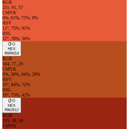
RGB
231, 91, 57
CMYK
0%, 61%, 75%, 9%
HSV
12°, 75%, 91%
HSL
12°, 78%, 56%
HEX
#b84d1d
RGB
184, 77, 29
CMYK
0%, 58%, 84%, 28%
HSV
19°, 84%, 72%
HSL
19°, 73%, 42%
HEX
#9b2612
RGB
155, 38, 18
CMYK