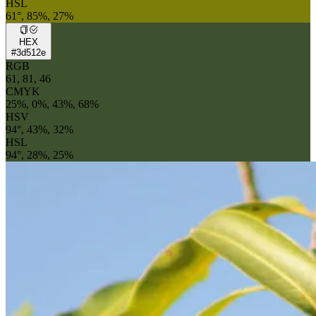
HSL
61°, 85%, 27%
HEX
#3d512e
RGB
61, 81, 46
CMYK
25%, 0%, 43%, 68%
HSV
94°, 43%, 32%
HSL
94°, 28%, 25%