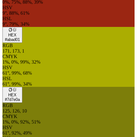
0%, 75%, 88%, 39%
HSV
9°, 88%, 61%
HSL
9°, 79%, 34%
HEX
#abad01
RGB
171, 173, 1
CMYK
1%, 0%, 99%, 32%
HSV
61°, 99%, 68%
HSL
61°, 99%, 34%
HEX
#7d7e0a
RGB
125, 126, 10
CMYK
1%, 0%, 92%, 51%
HSV
61°, 92%, 49%