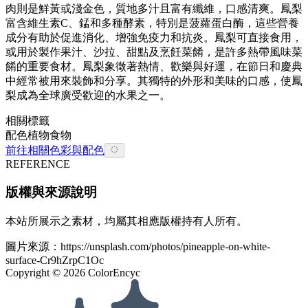
肉則是鮮黃或淺金色，質地多汁且富有纖維，口感清爽。鳳梨
富含維生素C、錳和多種酵素，特別是菠蘿蛋白酶，這些營養
成分有助於促進消化、增強免疫力和抗炎。鳳梨可直接食用，
或用於製作果汁、沙拉、甜點及烹飪菜餚，是許多熱帶風味菜
餚的重要食材。鳳梨象徵著熱情、歡樂與好運，在節日和慶典
中經常被用來裝飾和分享。其獨特的外形和美味的口感，使鳳
梨成為全球廣受歡迎的水果之一。
相關標籤
配色
植物
食物
前往相關色彩與配色
REFERENCE
版權與來源說明
本站所展示之素材，均屬其相應版權持有人所有。
圖片來源：
https://unsplash.com/photos/pineapple-on-white-
surface-Cr9hZrpC1Oc
Copyright ©
2026
ColorEncyc