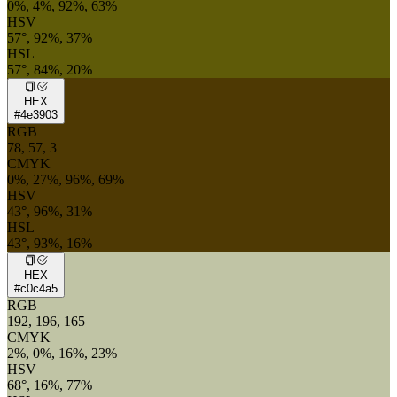
0%, 4%, 92%, 63%
HSV
57°, 92%, 37%
HSL
57°, 84%, 20%
HEX
#4e3903
RGB
78, 57, 3
CMYK
0%, 27%, 96%, 69%
HSV
43°, 96%, 31%
HSL
43°, 93%, 16%
HEX
#c0c4a5
RGB
192, 196, 165
CMYK
2%, 0%, 16%, 23%
HSV
68°, 16%, 77%