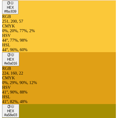
HEX
#fbc839
RGB
251, 200, 57
CMYK
0%, 20%, 77%, 2%
HSV
44°, 77%, 98%
HSL
44°, 96%, 60%
HEX
#e0a016
RGB
224, 160, 22
CMYK
0%, 29%, 90%, 12%
HSV
41°, 90%, 88%
HSL
41°, 82%, 48%
HEX
#a58e03