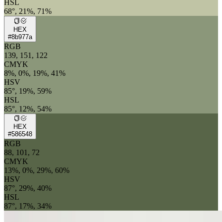
HSL
68°, 21%, 71%
HEX
#8b977a
RGB
139, 151, 122
CMYK
8%, 0%, 19%, 41%
HSV
85°, 19%, 59%
HSL
85°, 12%, 54%
HEX
#586548
RGB
88, 101, 72
CMYK
13%, 0%, 29%, 60%
HSV
87°, 29%, 40%
HSL
87°, 17%, 34%