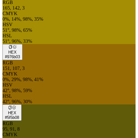
RGB
165, 142, 3
CMYK
0%, 14%, 98%, 35%
HSV
51°, 98%, 65%
HSL
51°, 96%, 33%
HEX
#976b03
RGB
151, 107, 3
CMYK
0%, 29%, 98%, 41%
HSV
42°, 98%, 59%
HSL
42°, 96%, 30%
HEX
#5f5b08
RGB
95, 91, 8
CMYK