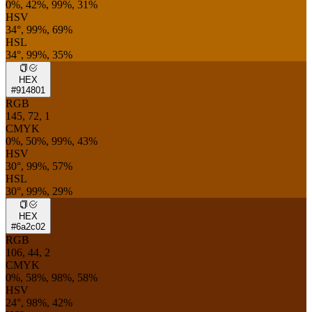
0%, 42%, 99%, 31%
HSV
34°, 99%, 69%
HSL
34°, 99%, 35%
HEX
#914801
RGB
145, 72, 1
CMYK
0%, 50%, 99%, 43%
HSV
30°, 99%, 57%
HSL
30°, 99%, 29%
HEX
#6a2c02
RGB
106, 44, 2
CMYK
0%, 58%, 98%, 58%
HSV
24°, 98%, 42%