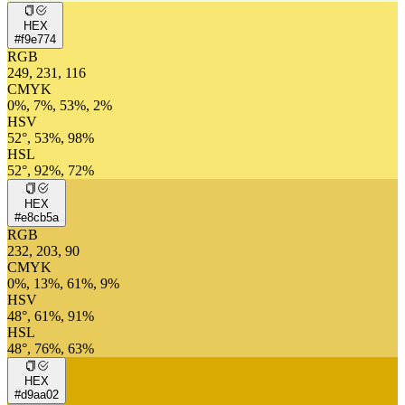
HEX
#f9e774
RGB
249, 231, 116
CMYK
0%, 7%, 53%, 2%
HSV
52°, 53%, 98%
HSL
52°, 92%, 72%
HEX
#e8cb5a
RGB
232, 203, 90
CMYK
0%, 13%, 61%, 9%
HSV
48°, 61%, 91%
HSL
48°, 76%, 63%
HEX
#d9aa02