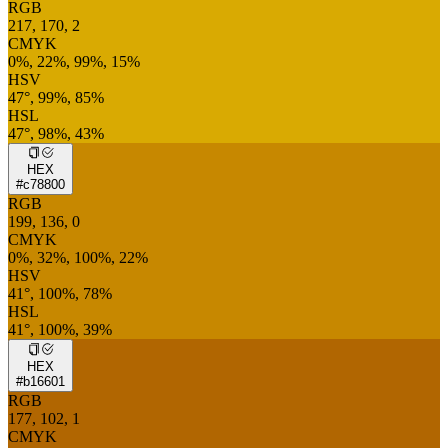
RGB
217, 170, 2
CMYK
0%, 22%, 99%, 15%
HSV
47°, 99%, 85%
HSL
47°, 98%, 43%
HEX
#c78800
RGB
199, 136, 0
CMYK
0%, 32%, 100%, 22%
HSV
41°, 100%, 78%
HSL
41°, 100%, 39%
HEX
#b16601
RGB
177, 102, 1
CMYK