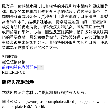
鳳梨是一種熱帶水果，以其獨特的外觀和甜中帶酸的風味而著
稱。鳳梨的果皮粗糙且覆有多角形的鱗片，通常呈金黃色，果
肉則是鮮黃或淺金色，質地多汁且富有纖維，口感清爽。鳳梨
富含維生素C、錳和多種酵素，特別是菠蘿蛋白酶，這些營養
成分有助於促進消化、增強免疫力和抗炎。鳳梨可直接食用，
或用於製作果汁、沙拉、甜點及烹飪菜餚，是許多熱帶風味菜
餚的重要食材。鳳梨象徵著熱情、歡樂與好運，在節日和慶典
中經常被用來裝飾和分享。其獨特的外形和美味的口感，使鳳
梨成為全球廣受歡迎的水果之一。
相關標籤
配色
植物
食物
前往相關色彩與配色
REFERENCE
版權與來源說明
本站所展示之素材，均屬其相應版權持有人所有。
圖片來源：
https://unsplash.com/photos/sliced-pineapple-on-white-
ceramic-plate-Kr6Z_AbeItk