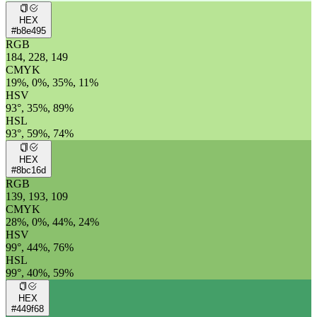
HEX
#b8e495
RGB
184, 228, 149
CMYK
19%, 0%, 35%, 11%
HSV
93°, 35%, 89%
HSL
93°, 59%, 74%
HEX
#8bc16d
RGB
139, 193, 109
CMYK
28%, 0%, 44%, 24%
HSV
99°, 44%, 76%
HSL
99°, 40%, 59%
HEX
#449f68