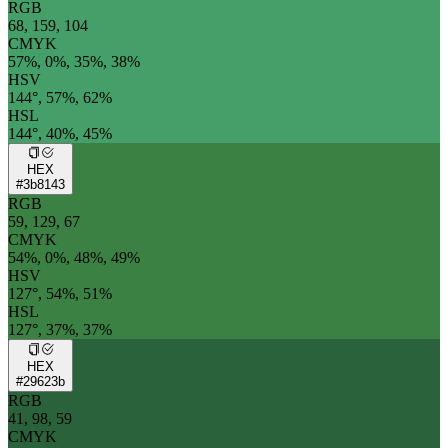
RGB
68, 159, 104
CMYK
57%, 0%, 35%, 38%
HSV
144°, 57%, 62%
HSL
144°, 40%, 45%
HEX
#3b8143
RGB
59, 129, 67
CMYK
54%, 0%, 48%, 49%
HSV
127°, 54%, 51%
HSL
127°, 37%, 37%
HEX
#29623b
RGB
41, 98, 59
CMYK