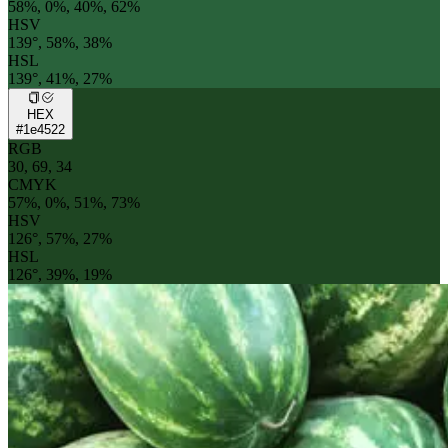
58%, 0%, 40%, 62%
HSV
139°, 58%, 38%
HSL
139°, 41%, 27%
HEX
#1e4522
RGB
30, 69, 34
CMYK
57%, 0%, 51%, 73%
HSV
126°, 57%, 27%
HSL
126°, 39%, 19%