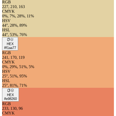
RGB
227, 210, 163
CMYK
0%, 7%, 28%, 11%
HSV
44°, 28%, 89%
HSL
44°, 53%, 76%
HEX
#f1aa77
RGB
241, 170, 119
CMYK
0%, 29%, 51%, 5%
HSV
25°, 51%, 95%
HSL
25°, 81%, 71%
HEX
#e98260
RGB
233, 130, 96
CMYK