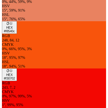
0%, 44%, 59%, 9%
HSV
15°, 59%, 91%
HSL
15°, 76%, 65%
HEX
#f8540c
RGB
248, 84, 12
CMYK
0%, 66%, 95%, 3%
HSV
18°, 95%, 97%
HSL
18°, 94%, 51%
HEX
#f30702
RGB
243, 7, 2
CMYK
0%, 97%, 99%, 5%
HSV
1°, 99%, 95%