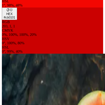
HSL
1°, 98%, 48%
HEX
#cb0101
RGB
203, 1, 1
CMYK
0%, 100%, 100%, 20%
HSV
0°, 100%, 80%
HSL
0°, 99%, 40%