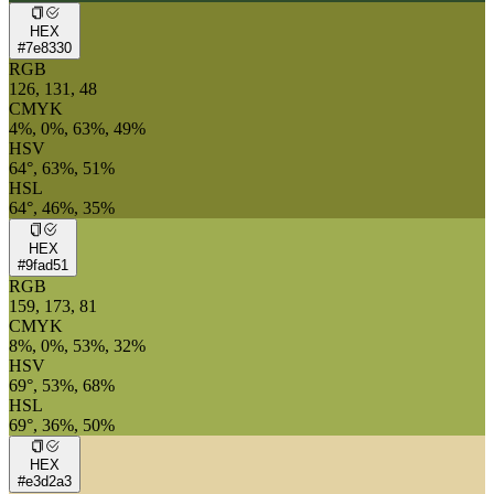
HEX
#7e8330
RGB
126, 131, 48
CMYK
4%, 0%, 63%, 49%
HSV
64°, 63%, 51%
HSL
64°, 46%, 35%
HEX
#9fad51
RGB
159, 173, 81
CMYK
8%, 0%, 53%, 32%
HSV
69°, 53%, 68%
HSL
69°, 36%, 50%
HEX
#e3d2a3