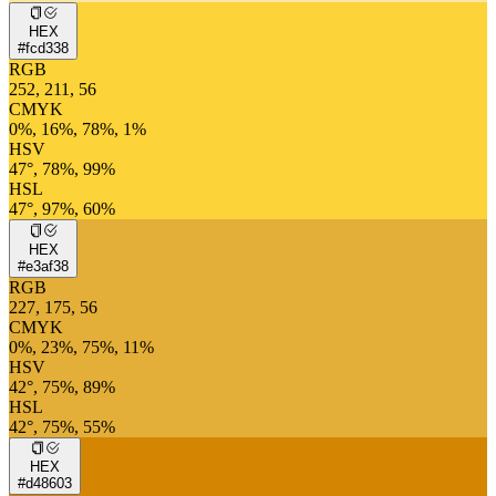
HEX
#fcd338
RGB
252, 211, 56
CMYK
0%, 16%, 78%, 1%
HSV
47°, 78%, 99%
HSL
47°, 97%, 60%
HEX
#e3af38
RGB
227, 175, 56
CMYK
0%, 23%, 75%, 11%
HSV
42°, 75%, 89%
HSL
42°, 75%, 55%
HEX
#d48603