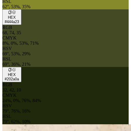
HSL
62°, 53%, 35%
HEX
#444a23
RGB
68, 74, 35
CMYK
8%, 0%, 53%, 71%
HSV
69°, 53%, 29%
HSL
69°, 36%, 21%
HEX
#202a0a
RGB
32, 42, 10
CMYK
24%, 0%, 76%, 84%
HSV
79°, 76%, 16%
HSL
79°, 62%, 10%