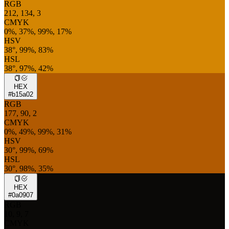
RGB
212, 134, 3
CMYK
0%, 37%, 99%, 17%
HSV
38°, 99%, 83%
HSL
38°, 97%, 42%
HEX
#b15a02
RGB
177, 90, 2
CMYK
0%, 49%, 99%, 31%
HSV
30°, 99%, 69%
HSL
30°, 98%, 35%
HEX
#0a0907
RGB
10, 9, 7
CMYK