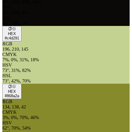
0%, 10%, 30%, 96%
HSV
40°, 30%, 4%
HSL
40°, 18%, 3%
HEX
#c4d291
RGB
196, 210, 145
CMYK
7%, 0%, 31%, 18%
HSV
73°, 31%, 82%
HSL
73°, 42%, 70%
HEX
#868a2a
RGB
134, 138, 42
CMYK
3%, 0%, 70%, 46%
HSV
62°, 70%, 54%