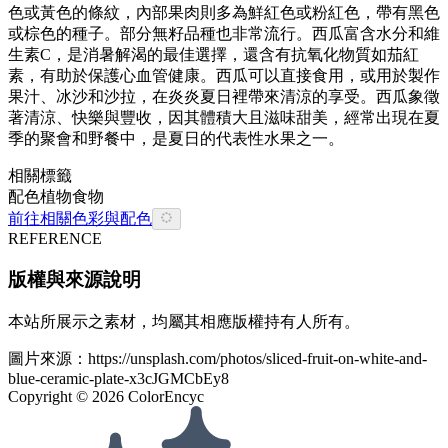
色或黃色的條紋，內部果肉則多為鮮紅色或粉紅色，帶有黑色
或棕色的種子。部分無籽品種也非常流行。西瓜富含水分和維
生素C，是消暑解渴的最佳選擇，還含有抗氧化物質如茄紅
素，有助於保護心血管健康。西瓜可以直接食用，或用於製作
果汁、冰沙和沙拉，在炎炎夏日裡帶來清涼的享受。西瓜象徵
著清涼、快樂與豐收，因其體積大且滋味甜美，經常出現在夏
季的聚會和野餐中，是夏日的代表性水果之一。
相關標籤
配色
植物
食物
前往相關色彩與配色
REFERENCE
版權與來源說明
本站所展示之素材，均屬其相應版權持有人所有。
圖片來源：
https://unsplash.com/photos/sliced-fruit-on-white-and-
blue-ceramic-plate-x3cJGMCbEy8
Copyright ©
2026
ColorEncyc